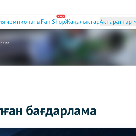
жаңа
ия чемпионаты
Fan Shop
Жаңалықтар
Ақпараттар
рлама
лған бағдарлама