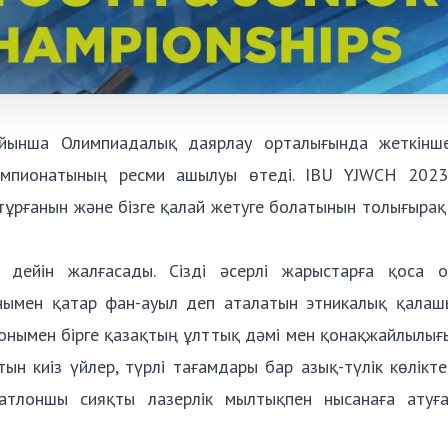
ойынша Олимпиадалық даярлау орталығында жеткінш
чемпионатының ресми ашылуы өтеді. IBU YJWCH 202
п тұрғанын және бізге қалай жетуге болатынын толығыра
дейін жалғасады. Сізді әсерлі жарыстарға қоса о
онымен қатар фан-ауыл деп аталатын этникалық қалашы
сонымен бірге қазақтың ұлттық дәмі мен қонақжайлылы
ын киіз үйлер, түрлі тағамдары бар азық-түлік көлікте
атлоншы сияқты лазерлік мылтықпен нысанаға атуғ