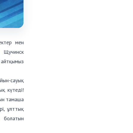
ектер мен
3 Щучинск
қ айтқымыз
йын-сауық
қ күтеді!
ғын тамаша
рі, ұлттық
а болатын