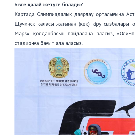
Бізге қалай жетуге болады?
Картада Олимпиадалық даярлау орталығына Аста
Щучинск қаласы жағынан (көк) кіру сызбалары к
Maps
» қолданбасын пайдалана аласыз, «Олим
стадионға бағыт ала аласыз.