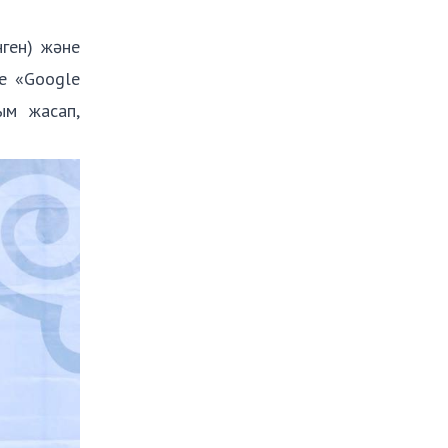
ген) және
е «
Google
ым жасап,