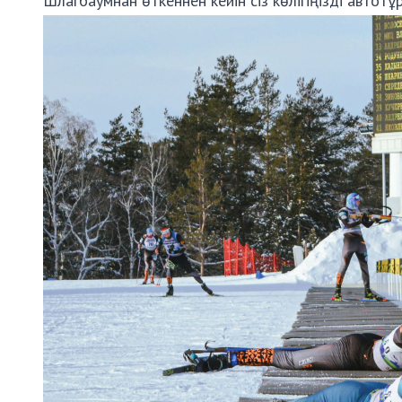
Шлагбаумнан өткеннен кейін сіз көлігіңізді автот