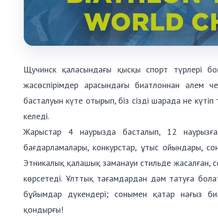
Щучинск қаласындағы қысқы спорт түрлері б
жасөспірімдер арасындағы биатлоннан әлем 
басталуын күте отырып, біз сізді шарада не күті
келеді.
Жарыстар 4 наурызда басталып, 12 наурызға 
бағдарламалары, конкурстар, ұтыс ойындары, с
Этникалық қалашық заманауи стильде жасалған, 
көрсетеді. Ұлттық тағамдардан дәм татуға болат
бұйымдар дүкендері; сонымен қатар нағыз би
қондырғы!