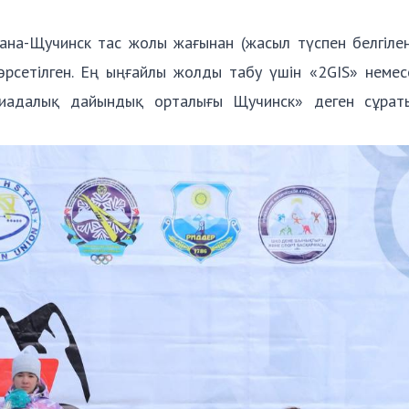
на-Щучинск тас жолы жағынан (жасыл түспен белгілен
өрсетілген. Ең ыңғайлы жолды табу үшін «
2GIS
» немес
пиадалық дайындық орталығы Щучинск» деген сұрат