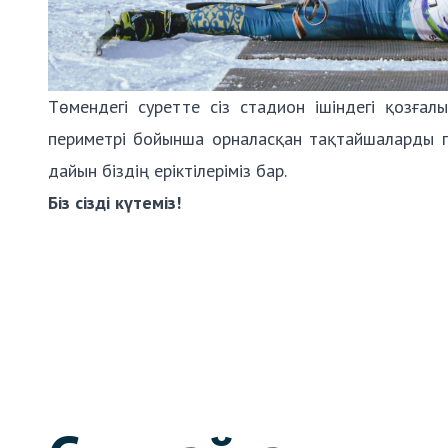
Төмендегі суретте сіз стадион ішіндегі қозғал
периметрі бойынша орналасқан тақтайшаларды па
дайын біздің еріктілеріміз бар.
Біз сізді күтеміз!