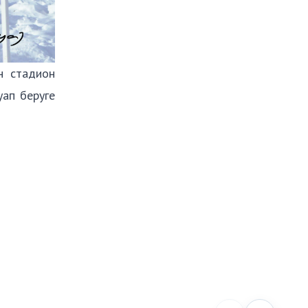
ін стадион
уап беруге