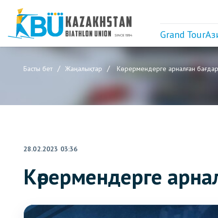
Grand Tour
Аз
Басты бет
Жаңалықтар
Көрермендерге арналған бағда
28.02.2023 03:36
Көрермендерге арна