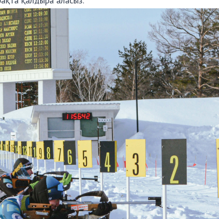
ұрақта қалдыра аласыз.