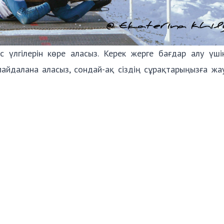
ыс үлгілерін көре аласыз. Керек жерге бағдар алу үш
йдалана аласыз, сондай-ақ сіздің сұрақтарыңызға жа