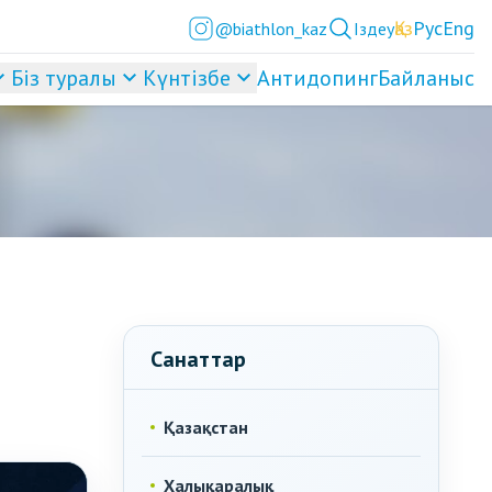
Қаз
Рус
Eng
@biathlon_kaz
Іздеу
Біз туралы
Күнтізбе
Антидопинг
Байланыс
Санаттар
Қазақстан
Халықаралық