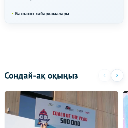
Баспасөз хабарламалары
Сондай-ақ оқыңыз