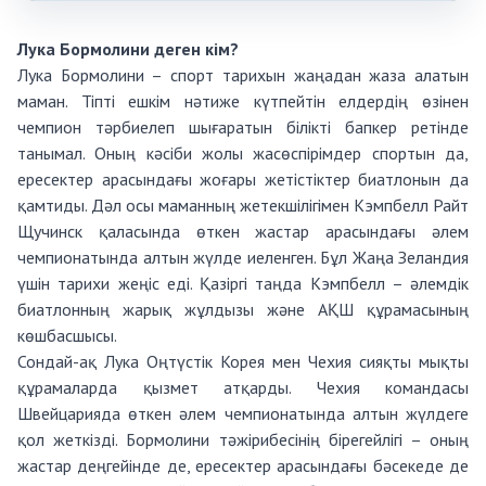
Лука Бормолини деген кім?
Лука Бормолини – спорт тарихын жаңадан жаза алатын
маман. Тіпті ешкім нәтиже күтпейтін елдердің өзінен
чемпион тәрбиелеп шығаратын білікті бапкер ретінде
танымал. Оның кәсіби жолы жасөспірімдер спортын да,
ересектер арасындағы жоғары жетістіктер биатлонын да
қамтиды. Дәл осы маманның жетекшілігімен Кэмпбелл Райт
Щучинск қаласында өткен жастар арасындағы әлем
чемпионатында алтын жүлде иеленген. Бұл Жаңа Зеландия
үшін тарихи жеңіс еді. Қазіргі таңда Кэмпбелл – әлемдік
биатлонның жарық жұлдызы және АҚШ құрамасының
көшбасшысы.
Сондай-ақ Лука Оңтүстік Корея мен Чехия сияқты мықты
құрамаларда қызмет атқарды. Чехия командасы
Швейцарияда өткен әлем чемпионатында алтын жүлдеге
қол жеткізді. Бормолини тәжірибесінің бірегейлігі – оның
жастар деңгейінде де, ересектер арасындағы бәсекеде де