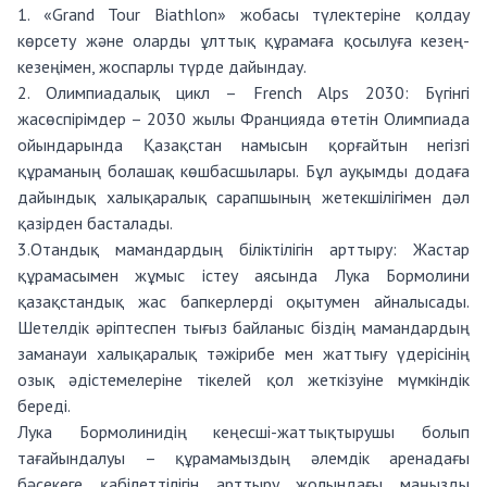
1. «Grand Tour Biathlon» жобасы түлектеріне қолдау
көрсету және оларды ұлттық құрамаға қосылуға кезең-
кезеңімен, жоспарлы түрде дайындау.
2. Олимпиадалық цикл – French Alps 2030: Бүгінгі
жасөспірімдер – 2030 жылы Францияда өтетін Олимпиада
ойындарында Қазақстан намысын қорғайтын негізгі
құраманың болашақ көшбасшылары. Бұл ауқымды додаға
дайындық халықаралық сарапшының жетекшілігімен дәл
қазірден басталады.
3.Отандық мамандардың біліктілігін арттыру: Жастар
құрамасымен жұмыс істеу аясында Лука Бормолини
қазақстандық жас бапкерлерді оқытумен айналысады.
Шетелдік әріптеспен тығыз байланыс біздің мамандардың
заманауи халықаралық тәжірибе мен жаттығу үдерісінің
озық әдістемелеріне тікелей қол жеткізуіне мүмкіндік
береді.
Лука Бормолинидің кеңесші-жаттықтырушы болып
тағайындалуы – құрамамыздың әлемдік аренадағы
бәсекеге қабілеттілігін арттыру жолындағы маңызды