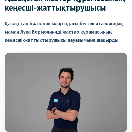
кеңесші-жаттықтырушысы
Қазақстан биатлоншылар одағы белгілі итальяндық
маман Лука Бормолиниді жастар құрамасының
кеңесші-жаттықтырушысы лауазымына шақырды.