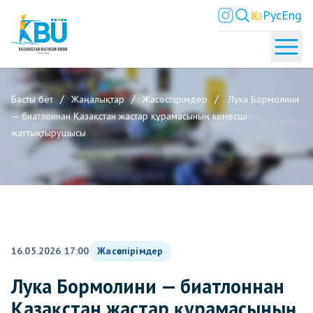
Қаз
Рус
Eng
Басты бет
Жаңалықтар
Жасөспірімдер
Лука Бормолини
— биатлоннан Қазақстан жастар құрамасының кеңесші-
жаттықтырушысы
16.05.2026 17:00
Жасөспірімдер
Лука Бормолини — биатлоннан
Қазақстан жастар құрамасының