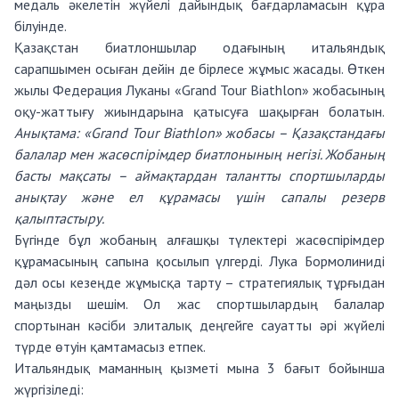
медаль әкелетін жүйелі дайындық бағдарламасын құра
білуінде.
Қазақстан биатлоншылар одағының итальяндық
сарапшымен осыған дейін де бірлесе жұмыс жасады. Өткен
жылы Федерация Луканы «Grand Tour Biathlon» жобасының
оқу-жаттығу жиындарына қатысуға шақырған болатын.
Анықтама: «Grand Tour Biathlon» жобасы – Қазақстандағы
балалар мен жасөспірімдер биатлонының негізі. Жобаның
басты мақсаты – аймақтардан талантты спортшыларды
анықтау және ел құрамасы үшін сапалы резерв
қалыптастыру.
Бүгінде бұл жобаның алғашқы түлектері жасөспірімдер
құрамасының сапына қосылып үлгерді. Лука Бормолиниді
дәл осы кезеңде жұмысқа тарту – стратегиялық тұрғыдан
маңызды шешім. Ол жас спортшылардың балалар
спортынан кәсіби элиталық деңгейге сауатты әрі жүйелі
түрде өтуін қамтамасыз етпек.
Итальяндық маманның қызметі мына 3 бағыт бойынша
жүргізіледі: