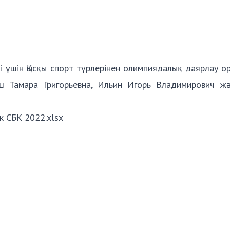
і үшін Қысқы спорт түрлерінен олимпиядалық даярлау о
ш Тамара Григорьевна, Ильин Игорь Владимирович ж
 СБК 2022.xlsx