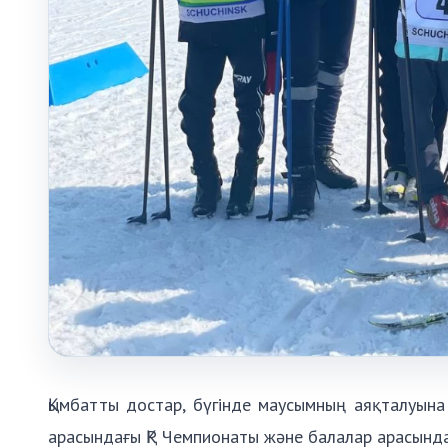
Қымбатты достар, бүгінде маусымның аяқталуына 
арасындағы ҚР Чемпионаты және балалар арасында