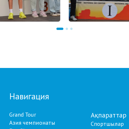
 18:00
22.07.2026 22:00
our Biathlon:
Щучинскіде биатлоннан
влдағы бесінші
Азия чемпионаты аяқта
е қатысушылар саны
Қазақстан құрамасында 
 рекорд тіркелді
медаль
Навигация
Ақпараттар
Grand Tour
Азия чемпионаты
Спортшылар