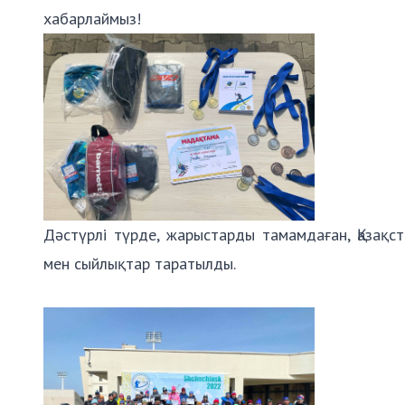
хабарлаймыз!
Дәстүрлі түрде, жарыстарды тамамдаған, Қазақ
мен сыйлықтар таратылды.
⠀