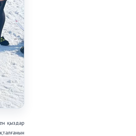
мен қыздар
яқталғанын