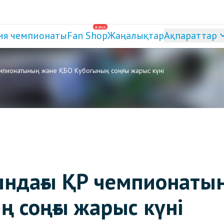
жаңа
ия чемпионаты
Fan Shop
Жаңалықтар
Ақпараттар
мпионатының және ҚБО Кубогының соңғы жарыс күні
ындағы ҚР чемпионаты
 соңғы жарыс күні