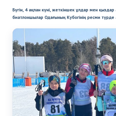
Бүгін, 4 ақпан күні, жеткіншек ұлдар мен қызд
биатлоншылар Одағының Кубогінің ресми түрде 