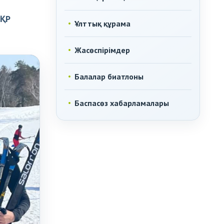
 ҚР
Ұлттық құрама
Жасөспірімдер
Балалар биатлоны
Баспасөз хабарламалары