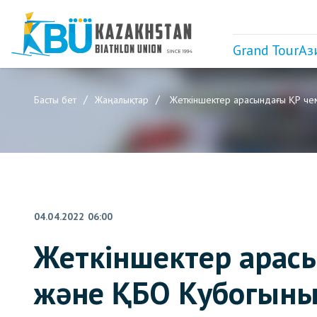
Grand Tour
Аз
Басты бет
Жаңалықтар
Жеткіншектер арасындағы ҚР че
04.04.2022 06:00
Жеткіншектер арас
және ҚБО Кубогының