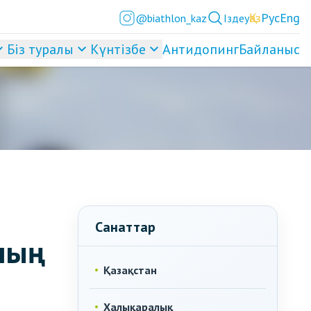
Қаз
Рус
Eng
@biathlon_kaz
Іздеу
Біз туралы
Күнтізбе
Антидопинг
Байланыс
Санаттар
ның
Қазақстан
Халықаралық