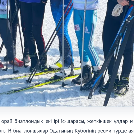
орай биатлондық екі ірі іс-шарасы, жеткіншек ұлдар 
ғы ҚР биатлоншылар Одағының Кубогінің ресми түрде а