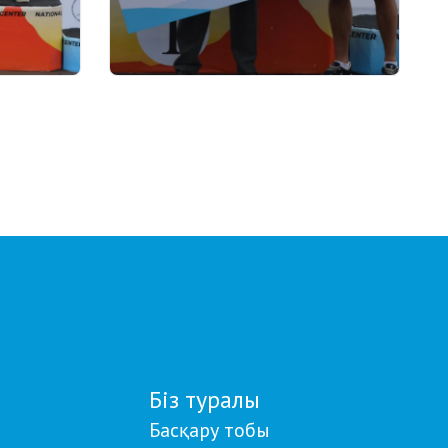
22.07.2026 17:00
 жазғы
Қазақстан биатлоншылар
лды:
одағы паралимпиада чемпионы
- 27
Ербол Хамитов пен оның
бапкерлерін ақшалай
сертификатпен марапаттады
Біз туралы
Басқару тобы