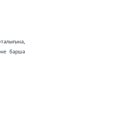
рталығына,
әне барша