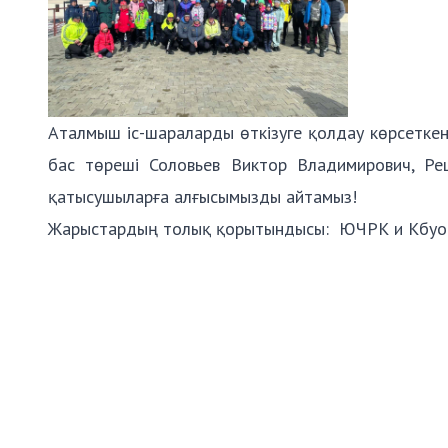
Аталмыш іс-шараларды өткізуге қолдау көрсеткен
бас төреші Соловьев Виктор Владимирович, Ре
қатысушыларға алғысымызды айтамыз!
Жарыстардың толық қорытындысы:
ЮЧРК и Кбуок
⠀