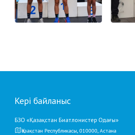
03.08.2026 17:00
01.08.2026
ФИНАЛ: АСТАНАДА GRAND
Grand T
TOUR BIATHLON ҚОРЫТЫНДЫ
Петропа
КЕЗЕҢІ ӨТЕДІ
кезеңд
бойынша
Кері байланыс
БЗО «Қазақстан Биатлонистер Одағы»
Қазақстан Республикасы, 010000, Астана