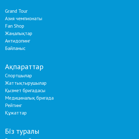
Grand Tour
Азия чемпионаты
Fan Shop
Жаңалықтар
Антидопинг
Байланыс
Ақпараттар
Спортшылар
Жаттықтырушылар
Қызмет бригадасы
Медициналық бригада
Рейтинг
Құжаттар
Біз туралы