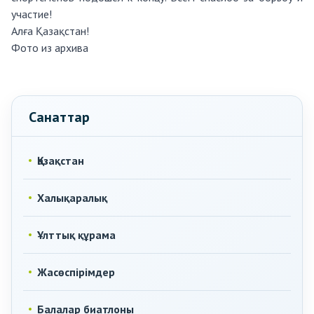
участие!
Алға Қазақстан!
Фото из архива
Санаттар
Қазақстан
Халықаралық
Ұлттық құрама
Жасөспірімдер
Балалар биатлоны