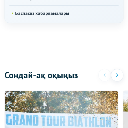
Баспасөз хабарламалары
Сондай-ақ оқыңыз