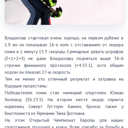
Владислав стартовал очень хорошо, на первом рубеже в
1.9 км он показывал 16-е ноги с отставанием от лидера
гонки в 1 минуту 13.3 секунды. Суммарные девять штрафов
(3+1+2+3) не дали Владиславу подняться выше 36-й
строчки финишного протокола (+4:35.1), хотя общим
ходом он показал 27-ю скорость.
Тем не менее это отличный результат и затравка на
будущие пьедесталы.
Победителем гонки стал немецкий спортсмен Юлиан
Холланд (36:23.5). На втором месте лидер спринта
норвежец Сиверт Гутторм Баккен, бронза также у
биатлониста из Германии Тима Гротиана.
На этом Открытый Чемпионат Европы для наших
спортсменов подошел к концу. Всем спасибо за борьбу и