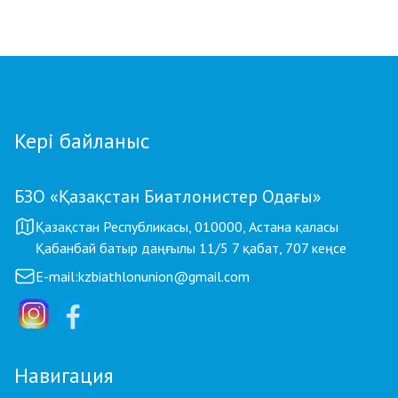
ҚОРЫТЫНДЫ КЕЗЕҢІ ӨТЕДІ
Кері байланыс
БЗО «Қазақстан Биатлонистер Одағы»
Қазақстан Республикасы, 010000, Астана қаласы
Қабанбай батыр даңғылы 11/5 7 қабат, 707 кеңсе
E-mail:
kzbiathlonunion@gmail.com
Навигация