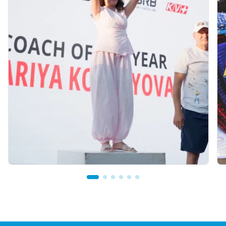
07.08.2026 12:00
Қостанайлық бапкер биатлоннан үздік
балалар жаттықтырушысы атанды