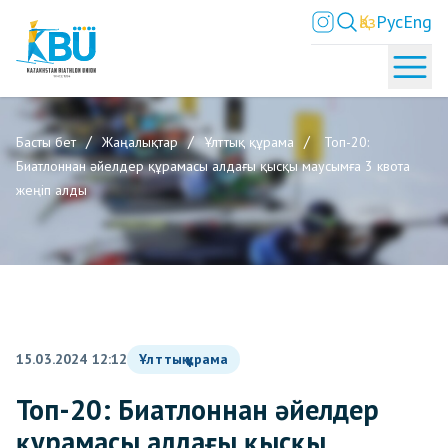
Қаз
Рус
Eng
Басты бет
Жаңалықтар
Ұлттық құрама
Топ-20:
Биатлоннан әйелдер құрамасы алдағы қысқы маусымға 3 квота
жеңіп алды
15.03.2024 12:12
Ұлттық құрама
Топ-20: Биатлоннан әйелдер
құрамасы алдағы қысқы