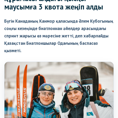
маусымға 3 квота жеңіп алды
Бүгін Канаданың Канмор қаласында Әлем Кубогының
соңғы кезеңінде биатлоннан әйелдер арасындағы
спринт жарысы өз мәресіне жетті, деп хабарлайды
Қазақстан Биатлоншылар Одағының баспасөз
қызметі.