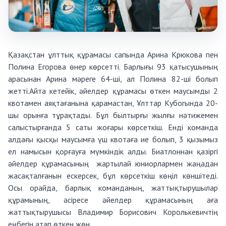
Қазақстан ұлттық құрамасы сапында Арина Крюкова пен
Полина Егорова өнер көрсетті. Барлығы 93 қатысушының
арасынан Арина мәреге 64-ші, ал Полина 82-ші болып
жетті.Айта кетейік, әйелдер құрамасы өткен маусымды 2
квотамен аяқтағанына қарамастан, Ұлттар Кубогында 20-
шы орынға тұрақтады. Бұл былтырғы жылғы нәтижемен
салыстырғанда 5 саты жоғары көрсеткіш. Енді команда
алдағы қысқы маусымға үш квотаға ие болып, 3 қызымыз
ел намысын қорғауға мүмкіндік алды. Биатлоннан қазіргі
әйелдер құрамасының жартылай юниорлармен жаңадан
жасақталғанын ескерсек, бұл көрсеткіш көңіл көншітеді.
Осы орайда, барлық команданың, жаттықтырушылар
құрамының, әсіресе әйелдер құрамасының аға
жаттықтырушысы Владимир Борисович Королькевичтің
еңбегін атап өткен жөн.