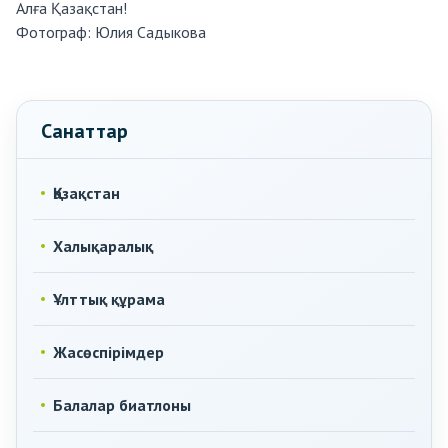
Алға Қазақстан!
Фотограф:
Юлия Садыкова
Санаттар
Қазақстан
Халықаралық
Ұлттық құрама
Жасөспірімдер
Балалар биатлоны