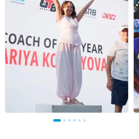
07.08.2026 12:00
Қостанайлық бапкер биатлоннан үздік
балалар жаттықтырушысы атанды