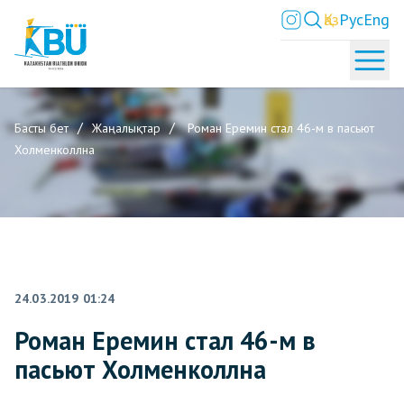
Қаз
Рус
Eng
Басты бет
Жаңалықтар
Роман Еремин стал 46-м в пасьют
Холменколлна
24.03.2019 01:24
Роман Еремин стал 46-м в
пасьют Холменколлна