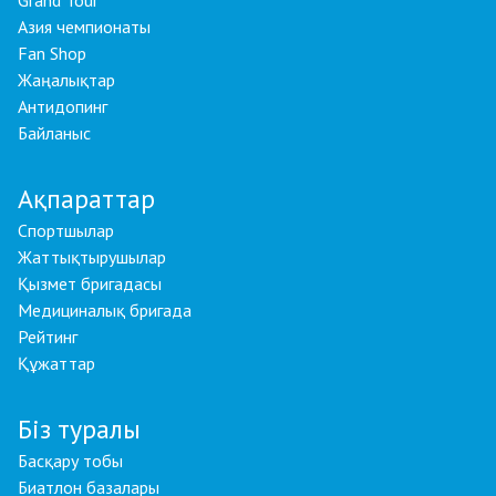
Grand Tour
Азия чемпионаты
Fan Shop
Жаңалықтар
Антидопинг
Байланыс
Ақпараттар
Спортшылар
Жаттықтырушылар
Қызмет бригадасы
Медициналық бригада
Рейтинг
Құжаттар
Біз туралы
Басқару тобы
Биатлон базалары