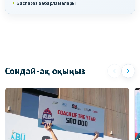
Баспасөз хабарламалары
Сондай-ақ оқыңыз