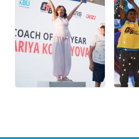
07.08.2026 12:00
06.08.2026
Қостанайлық бапкер
GRAND 
биатлоннан үздік балалар
финалы 
жаттықтырушысы атанды
10 милл
қоры, 
сыйақыс