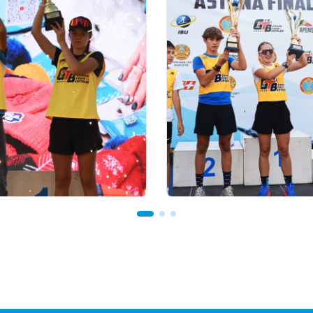
 23:00
03.08.2026 17:00
TOUR BIATHLON
ФИНАЛ: АСТАНАДА GR
Астанада қалай өтті:
TOUR BIATHLON ҚОР
ион теңгелік жүлде
КЕЗЕҢІ ӨТЕДІ
Ербол Хамитовтың
ы және хрустальді