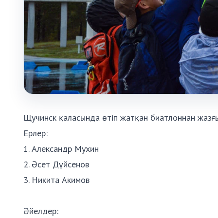
Щучинск қаласында өтіп жатқан биатлоннан жазғы
Ерлер:
1. Александр Мухин
2. Әсет Дүйсенов
3. Никита Акимов
Әйелдер: