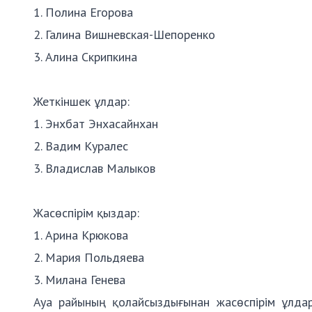
1. Полина Егорова
2. Галина Вишневская-Шепоренко
3. Алина Скрипкина
Жеткіншек ұлдар:
1. Энхбат Энхасайнхан
2. Вадим Куралес
3. Владислав Малыков
Жасөспірім қыздар:
1. Арина Крюкова
2. Мария Польдяева
3. Милана Генева
Ауа райының қолайсыздығынан жасөспірім ұлдар