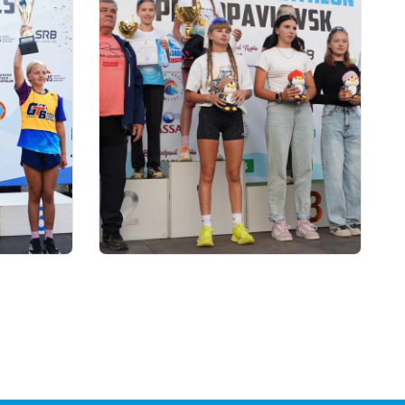
01.08.2026 18:00
AND
Grand Tour Biathlon:
ЫТЫНДЫ
Петропавлдағы бесінші
кезеңде қатысушылар саны
бойынша рекорд тіркелді