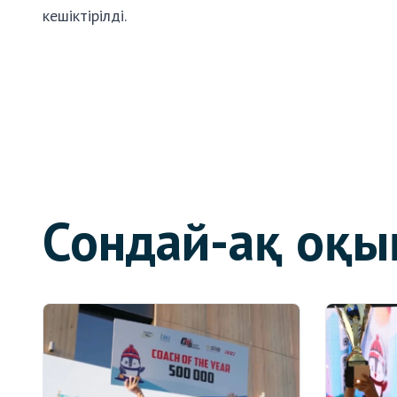
кешіктірілді.
Сондай-ақ оқы