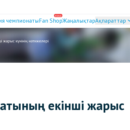
жаңа
ия чемпионаты
Fan Shop
Жаңалықтар
Ақпараттар
 жарыс күнінің нәтижелері
натының екінші жарыс