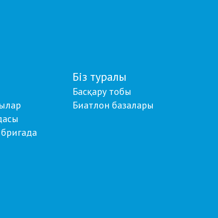
Біз туралы
Басқару тобы
ылар
Биатлон базалары
дасы
бригада