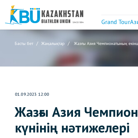
Grand Tour
Аз
Басты бет
Жаңалықтар
Жазғы Азия Чемпионатының екінші
01.09.2023 12:00
Жазғы Азия Чемпио
күнінің нәтижелері