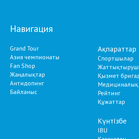
ар
Навигация
Ақпараттар
Grand Tour
Азия чемпионаты
Спортшылар
Fan Shop
Жаттықтыруш
Жаңалықтар
Қызмет брига
Антидопинг
Медициналық 
Байланыс
Рейтинг
Құжаттар
Күнтізбе
IBU