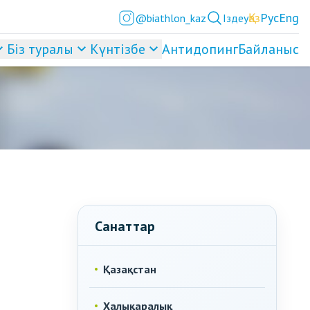
Қаз
Рус
Eng
@biathlon_kaz
Іздеу
Біз туралы
Күнтізбе
Антидопинг
Байланыс
Санаттар
Қазақстан
Халықаралық