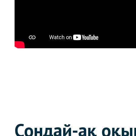
Сондай-ақ оқы