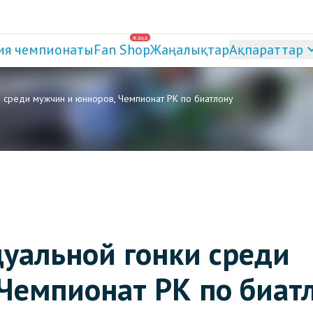
жаңа
ия чемпионаты
Fan Shop
Жаңалықтар
Ақпараттар
 среди мужчин и юниоров, Чемпионат РК по биатлону
уальной гонки среди
Чемпионат РК по биат