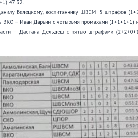
1) 47:32.
анилу Белецкому, воспитаннику ШВСМ: 5 штрафов (1+2
ь ВКО – Иван Дарьин с четырьмя промахами (1+1+1+1) 
бласти – Дастана Дельдеш с пятью штрафами (2+2+0+1