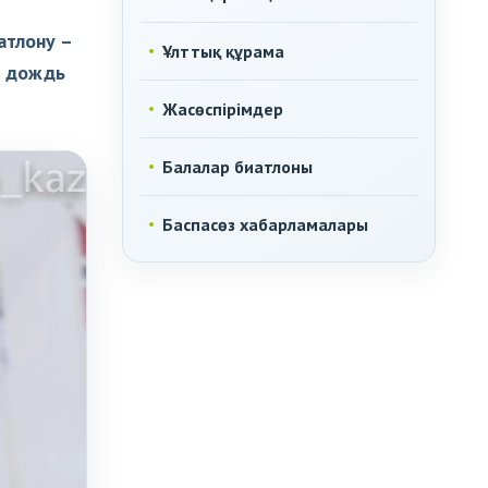
атлону –
Ұлттық құрама
й дождь
Жасөспірімдер
Балалар биатлоны
Баспасөз хабарламалары