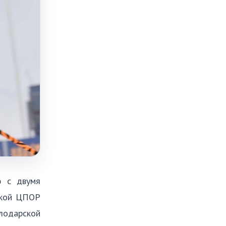
ю с двумя
ской ЦПОР
лодарской