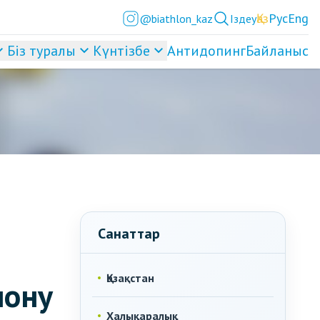
Қаз
Рус
Eng
@biathlon_kaz
Іздеу
Біз туралы
Күнтізбе
Антидопинг
Байланыс
Санаттар
Қазақстан
лону
Халықаралық