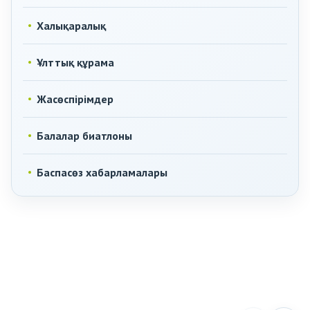
Халықаралық
Ұлттық құрама
Жасөспірімдер
Балалар биатлоны
Баспасөз хабарламалары