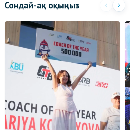
Сондай-ақ оқыңыз