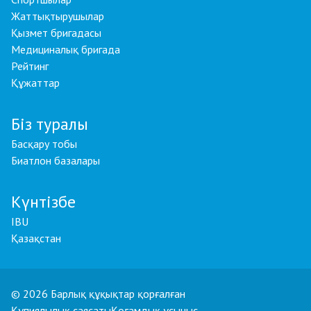
Жаттықтырушылар
Қызмет бригадасы
Медициналық бригада
Рейтинг
Құжаттар
Біз туралы
Басқару тобы
Биатлон базалары
Күнтізбе
IBU
Қазақстан
© 2026 Барлық құқықтар қорғалған
Құпиялылық саясаты
Қоғамдық ұсыныс