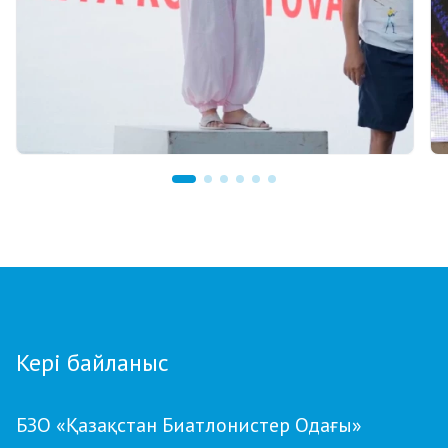
07.08.2026 12:00
Қостанайлық бапкер биатлоннан үздік
балалар жаттықтырушысы атанды
Кері байланыс
БЗО «Қазақстан Биатлонистер Одағы»