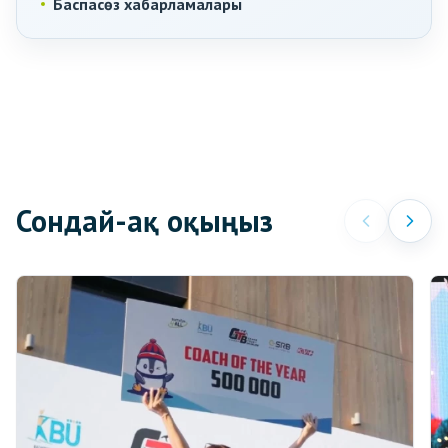
Баспасөз хабарламалары
Сондай-ақ оқыңыз