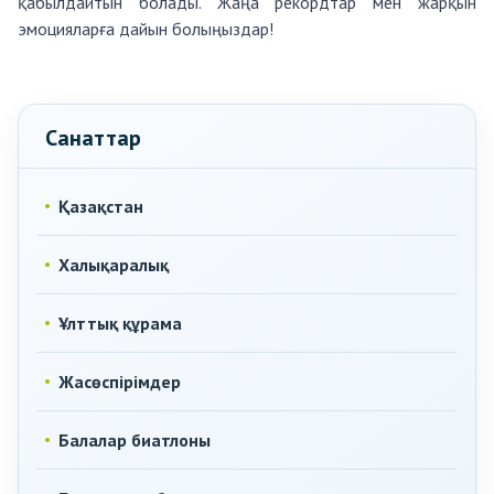
қабылдайтын болады. Жаңа рекордтар мен жарқын
эмоцияларға дайын болыңыздар!
Санаттар
Қазақстан
Халықаралық
Ұлттық құрама
Жасөспірімдер
Балалар биатлоны