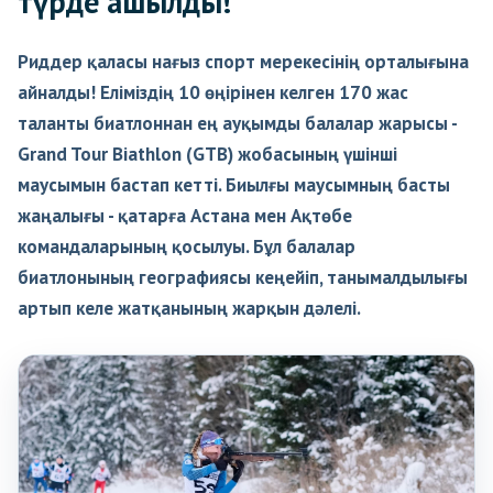
түрде ашылды!
Риддер қаласы нағыз спорт мерекесінің орталығына
айналды! Еліміздің 10 өңірінен келген 170 жас
таланты биатлоннан ең ауқымды балалар жарысы -
Grand Tour Biathlon (GTB) жобасының үшінші
маусымын бастап кетті. Биылғы маусымның басты
жаңалығы - қатарға Астана мен Ақтөбе
командаларының қосылуы. Бұл балалар
биатлонының географиясы кеңейіп, танымалдылығы
артып келе жатқанының жарқын дәлелі.