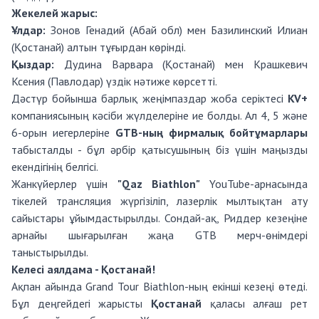
Жекелей жарыс:
Ұлдар:
Зонов Генадий (Абай обл) мен Базилинский Илиан
(Қостанай) алтын тұғырдан көрінді.
Қыздар:
Дудина Варвара (Қостанай) мен Крашкевич
Ксения (Павлодар) үздік нәтиже көрсетті.
Дәстүр бойынша барлық жеңімпаздар жоба серіктесі
KV+
компаниясының кәсіби жүлделеріне ие болды. Ал 4, 5 және
6-орын иегерлеріне
GTB-ның фирмалық бойтұмарлары
табысталды - бұл әрбір қатысушының біз үшін маңызды
екендігінің белгісі.
Жанкүйерлер үшін
"Qaz Biathlon"
YouTube-арнасында
тікелей трансляция жүргізіліп, лазерлік мылтықтан ату
сайыстары ұйымдастырылды. Сондай-ақ, Риддер кезеңіне
арнайы шығарылған жаңа GTB мерч-өнімдері
таныстырылды.
Келесі аялдама - Қостанай!
Ақпан айында Grand Tour Biathlon-ның екінші кезеңі өтеді.
Бұл деңгейдегі жарысты
Қостанай
қаласы алғаш рет