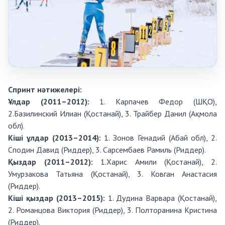
Спринт нәтижелері:
Ұлдар (2011–2012):
1. Карпачев Федор (ШҚО),
2.Базилинский Илиан (Қостанай), 3. Трайбер Данил (Ақмола
обл).
Кіші ұлдар (2013–2014):
1. Зонов Генадий (Абай обл), 2.
Сподин Давид (Риддер), 3. Сарсембаев Рамиль (Риддер).
Қыздар (2011–2012):
1.Харис Амили (Қостанай), 2.
Умурзакова Татьяна (Қостанай), 3. Ковган Анастасия
(Риддер).
Кіші қыздар (2013–2015):
1. Дудина Варвара (Қостанай),
2. Романцова Виктория (Риддер), 3. Полторанина Кристина
(Риддер).