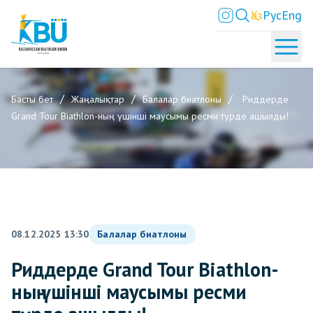
Қаз
Рус
Eng
Басты бет
Жаңалықтар
Балалар биатлоны
Риддерде
Grand Tour Biathlon-ның үшінші маусымы ресми түрде ашылды!
08.12.2025 13:30
Балалар биатлоны
Риддерде Grand Tour Biathlon-
ның үшінші маусымы ресми