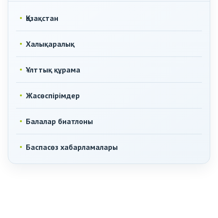
Қазақстан
Халықаралық
Ұлттық құрама
Жасөспірімдер
Балалар биатлоны
Баспасөз хабарламалары