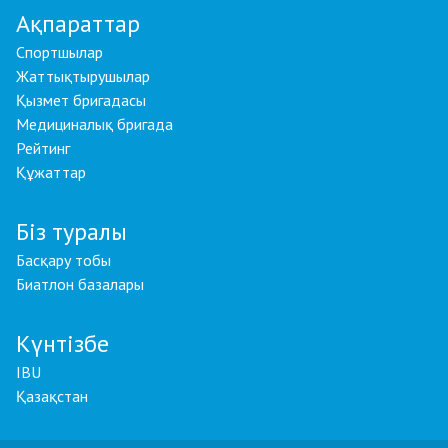
Ақпараттар
Спортшылар
Жаттықтырушылар
Қызмет бригадасы
Медициналық бригада
Рейтинг
Құжаттар
Біз туралы
Басқару тобы
Биатлон базалары
Күнтізбе
IBU
Қазақстан