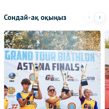
Сондай-ақ оқыңыз