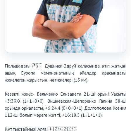
Польшадағы 🇵🇱 Душники-Здруй қаласында өтіп жатқан
ашық Еуропа чемпионатының әйелдер арасындағы
жекелеген жарыстың нәтижелері (15 км).
Кезекті жеңіс- Бельченко Елизавета 21-ші орын! Уақыты
+3:39.0 (1+1+0+0). Вишневская-Шепоренко Галина 58-ші
орында орналасты, +6:24.4 (0+0+0+1). Долгополова Ксения
112-ші болып мәреге жетті, +16:18.5 (1+1+1+1).
Құттықтаймыз! Алға! 🇰🇿🇰🇿🇰🇿