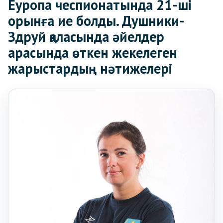
Еуропа чеспионатында 21-ші
орынға ие болды. Душники-
Здруй қаласында әйелдер
арасында өткен жекелеген
жарыстардың нәтижелері