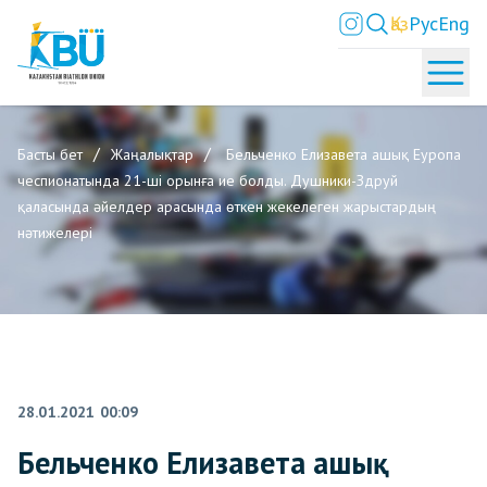
Қаз
Рус
Eng
Басты бет
Жаңалықтар
Бельченко Елизавета ашық Еуропа
чеспионатында 21-ші орынға ие болды. Душники-Здруй
қаласында әйелдер арасында өткен жекелеген жарыстардың
нәтижелері
28.01.2021 00:09
Бельченко Елизавета ашық