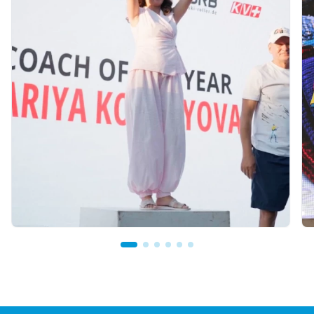
07.08.2026 12:00
Қостанайлық бапкер биатлоннан үздік
балалар жаттықтырушысы атанды