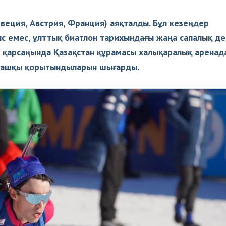
Швеция, Австрия, Франция) аяқталды. Бұл кезеңдер
ыс емес, ұлттық биатлон тарихындағы жаңа сапалық де
 қарсаңында Қазақстан құрамасы халықаралық аренад
алғашқы қорытындыларын шығарды.