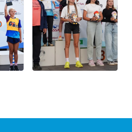
01.08.2026 18:00
AND
Grand Tour Biathlon:
ЫТЫНДЫ
Петропавлдағы бесінші
кезеңде қатысушылар саны
бойынша рекорд тіркелді