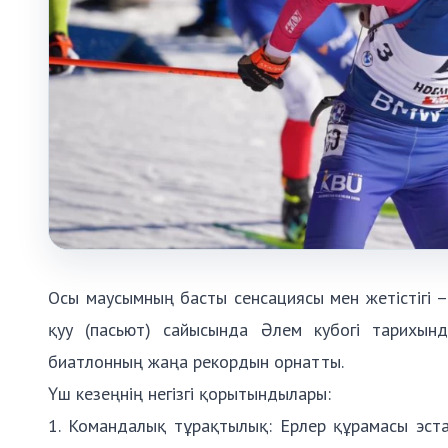
Осы маусымның басты сенсациясы мен жетістігі –
қуу (пасьют) сайысында Әлем кубогі тарихын
биатлонның жаңа рекордын орнатты.
Үш кезеңнің негізгі қорытындылары:
1. Командалық тұрақтылық: Ерлер құрамасы эст