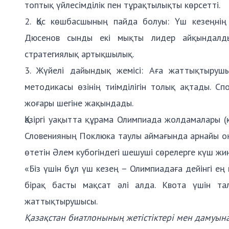
топтық үйлесімділік пен тұрақтылықты көрсетті.
2. Қос көшбасшының пайда болуы: Үш кезеңні
Дюсенов сынды екі мықты лидер айқындалды
стратегиялық артықшылық.
3. Жүйелі дайындық жемісі: Аға жаттықтыруш
методикасы өзінің тиімділігін толық ақтады. 
жоғары шегіне жақындады.
Қазіргі уақытта құрама Олимпиада жолдамалары (
Словенияның Поклюка таулы аймағында арнайы оқ
өтетін Әлем кубогіндегі шешуші сөрелерге күш жи
«Біз үшін бұл үш кезең – Олимпиадаға дейінгі ең
бірақ басты мақсат әлі алда. Квота үшін та
жаттықтырушысы.
Қазақстан биатлонының жетістіктері мен дамуына 