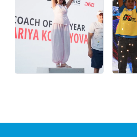
17 сағат бұрын
06.08.2026
Қостанайлық бапкер
GRAND 
биатлоннан үздік балалар
финалы 
жаттықтырушысы атанды
10 милл
қоры, 
сыйақыс
кубокт