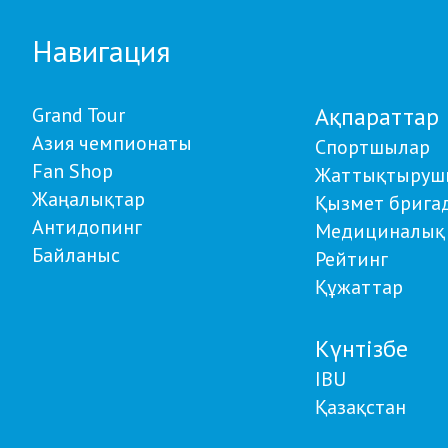
Навигация
Ақпараттар
Grand Tour
Азия чемпионаты
Спортшылар
Fan Shop
Жаттықтыруш
Жаңалықтар
Қызмет брига
Антидопинг
Медициналық 
Байланыс
Рейтинг
Құжаттар
Күнтізбе
IBU
Қазақстан