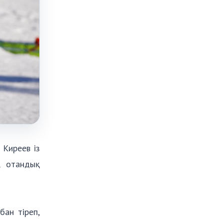
 Киреев із
, отандық
ан тіреп,