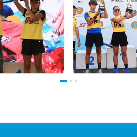
 23:00
03.08.2026 17:00
TOUR BIATHLON
ФИНАЛ: АСТАНАДА GR
Астанада қалай өтті:
TOUR BIATHLON ҚОР
ион теңгелік жүлде
КЕЗЕҢІ ӨТЕДІ
Ербол Хамитовтың
ы және хрустальді
ар