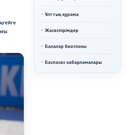
Ұлттық құрама
ңгейге
Жасөспірімдер
ағы
Балалар биатлоны
Баспасөз хабарламалары