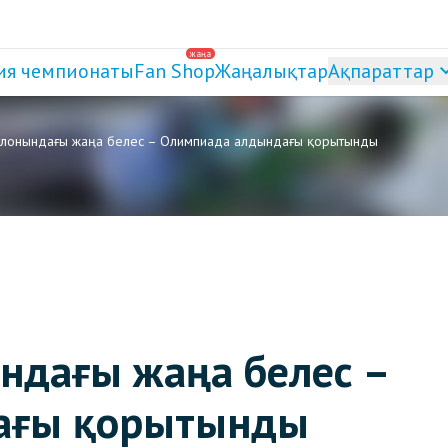
жаңа
ия чемпионаты
Fan Shop
Жаңалықтар
Ақпараттар
тлонындағы жаңа белес – Олимпиада алдындағы қорытынды
ндағы жаңа белес –
ағы қорытынды