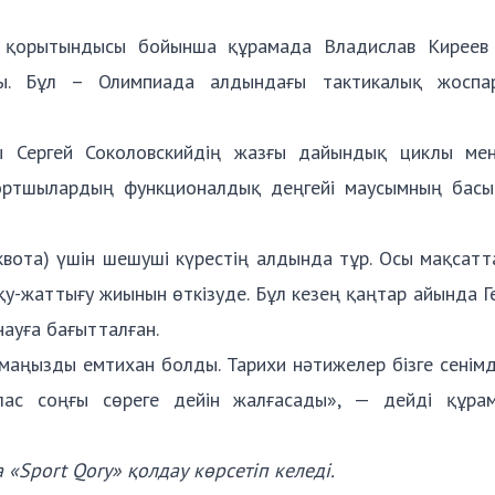
ң қорытындысы бойынша құрамада Владислав Киреев
. Бұл – Олимпиада алдындағы тактикалық жоспа
ы Сергей Соколовскийдің жазғы дайындық циклы ме
Спортшылардың функционалдық деңгейі маусымның басы
квота) үшін шешуші күрестің алдында тұр. Осы мақсат
у-жаттығу жиынын өткізуде. Бұл кезең қаңтар айында 
науға бағытталған.
 маңызды емтихан болды. Тарихи нәтижелер бізге сенімді
лас соңғы сөреге дейін жалғасады», — дейді құра
«Sport Qory» қолдау көрсетіп келеді.