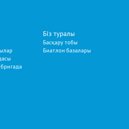
Біз туралы
Басқару тобы
ылар
Биатлон базалары
дасы
бригада