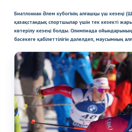
Биатлоннан Әлем кубогінің алғашқы үш кезеңі (
қазақстандық спортшылар үшін тек кезекті жар
көтерілу кезеңі болды. Олимпиада ойындарының
бәсекеге қабілеттілігін дәлелдеп, маусымның 