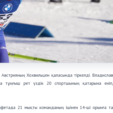
 Австрияның Хохвильцен қаласында тіркелді. Владислав
да тұңғыш рет үздік 20 спортшының қатарына еніп
афетада 21 мықты команданың ішінен 14-ші орынға таб