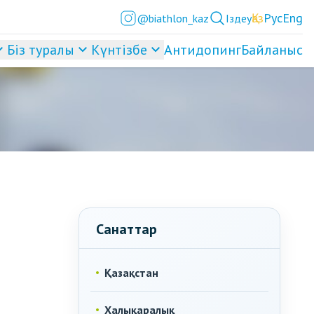
Қаз
Рус
Eng
@biathlon_kaz
Іздеу
Біз туралы
Күнтізбе
Антидопинг
Байланыс
Санаттар
Қазақстан
Халықаралық