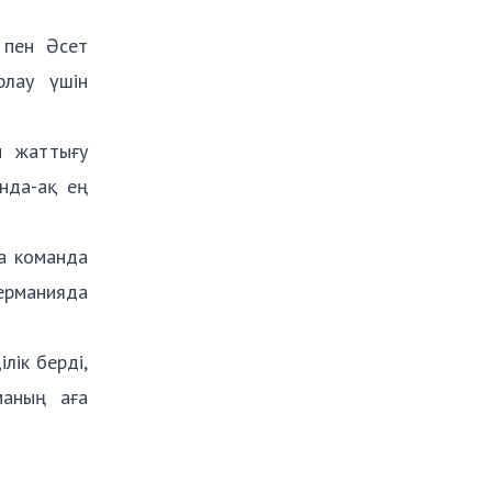
 пен Әсет
рлау үшін
н жаттығу
нда-ақ ең
та команда
Германияда
лік берді,
маның аға