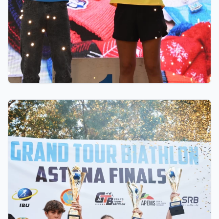
06.08.2026 23:00
GRAND TOUR BIATHLON финалы Астанада
қалай өтті: 10 миллион теңгелік жүлде қоры,
Ербол Хамитовтың сыйақысы және хрустальді
кубоктар