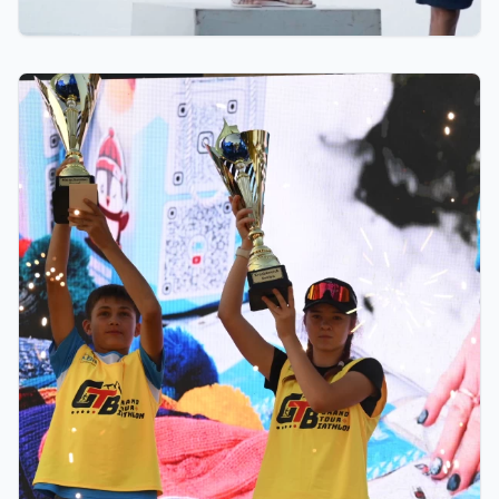
07.08.2026 12:00
Қостанайлық бапкер биатлоннан үздік балалар
жаттықтырушысы атанды