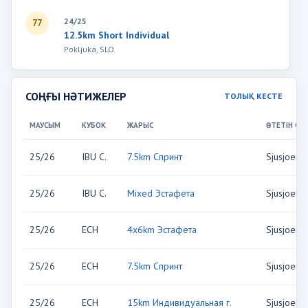
24/25
77
12.5km Short Individual
Pokljuka, SLO
СОҢҒЫ НӘТИЖЕЛЕР
ТОЛЫҚ КЕСТЕ
МАУСЫМ
КУБОК
ЖАРЫС
ӨТЕТІН ОР
25/26
IBU C.
7.5km Спринт
Sjusjoen,
25/26
IBU C.
Mixed Эстафета
Sjusjoen,
25/26
ECH
4x6km Эстафета
Sjusjoen,
25/26
ECH
7.5km Спринт
Sjusjoen,
25/26
ECH
15km Индивидуальная г.
Sjusjoen,