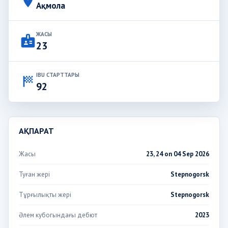
place
Ақмола
ЖАСЫ
badge
23
IBU СТАРТТАРЫ
sports_score
92
АҚПАРАТ
Жасы
23, 24 on 04 Sep 2026
Туған жері
Stepnogorsk
Тұрғылықты жері
Stepnogorsk
Әлем кубогындағы дебют
2023