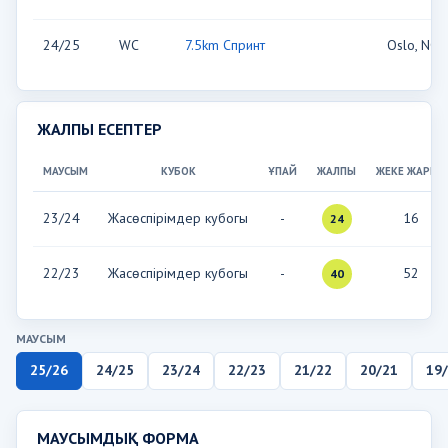
24/25
WC
7.5km Спринт
Oslo, NOR
ЖАЛПЫ ЕСЕПТЕР
МАУСЫМ
КУБОК
ҰПАЙ
ЖАЛПЫ
ЖЕКЕ ЖАРЫС
23/24
Жасөспірімдер кубогы
-
16
24
22/23
Жасөспірімдер кубогы
-
52
40
МАУСЫМ
25/26
24/25
23/24
22/23
21/22
20/21
19
МАУСЫМДЫҚ ФОРМА