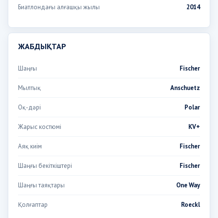
Биатлондағы алғашқы жылы
2014
ЖАБДЫҚТАР
Шаңғы
Fischer
Мылтық
Anschuetz
Оқ-дәрі
Polar
Жарыс костюмі
KV+
Аяқ киім
Fischer
Шаңғы бекіткіштері
Fischer
Шаңғы таяқтары
One Way
Қолғаптар
Roeckl