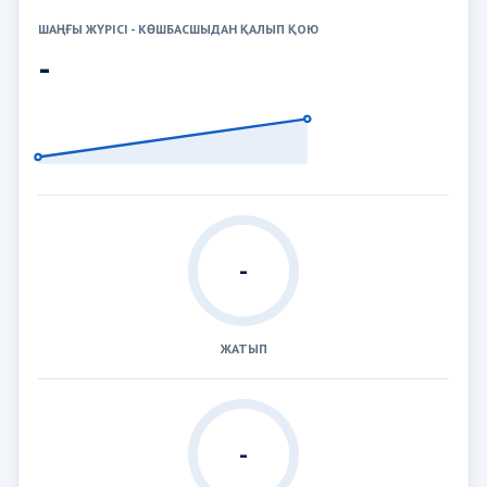
ШАҢҒЫ ЖҮРІСІ - КӨШБАСШЫДАН ҚАЛЫП ҚОЮ
-
-
ЖАТЫП
-