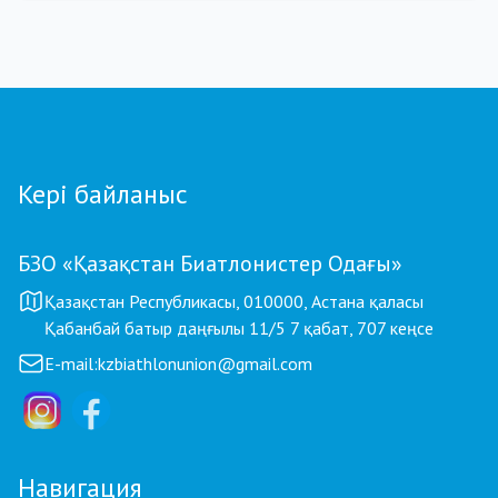
01.08.2026 18:00
Grand Tour Biathlon: Петропавлдағы бесінші
кезеңде қатысушылар саны бойынша рекорд
тіркелді
Кері байланыс
БЗО «Қазақстан Биатлонистер Одағы»
Қазақстан Республикасы, 010000, Астана қаласы
Қабанбай батыр даңғылы 11/5 7 қабат, 707 кеңсе
E-mail:
kzbiathlonunion@gmail.com
Навигация