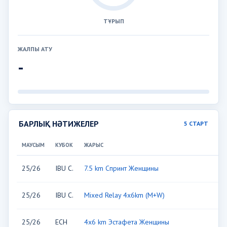
ТҰРЫП
ЖАЛПЫ АТУ
-
БАРЛЫҚ НӘТИЖЕЛЕР
5 СТАРТ
МАУСЫМ
КУБОК
ЖАРЫС
Ө
25/26
IBU C.
7.5 km Спринт Женщины
S
25/26
IBU C.
Mixed Relay 4x6km (M+W)
S
25/26
ECH
4x6 km Эстафета Женщины
S