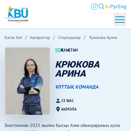
Қаз
Рус
Eng
Басты бет
Ақпараттар
Спортшылар
Крюкова Арина
ҚАЗАҚСТАН
КРЮКОВА
АРИНА
ҰЛТТЫҚ КОМАНДА
person
23 ЖАС
location_on
АҚМОЛА
Биатлоннан 2025 жылғы Қысқы Азия ойындарының қола