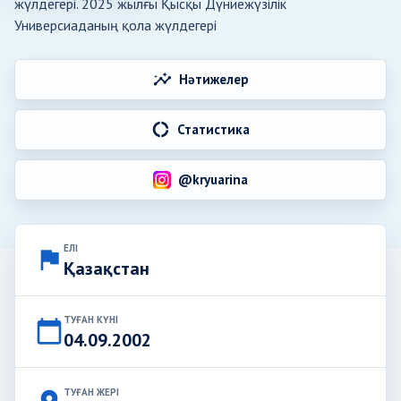
жүлдегері. 2025 жылғы Қысқы Дүниежүзілік
Универсиаданың қола жүлдегері
insights
Нәтижелер
donut_large
Статистика
@kryuarina
ЕЛІ
flag
Қазақстан
ТУҒАН КҮНІ
calendar_today
04.09.2002
ТУҒАН ЖЕРІ