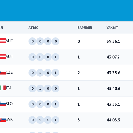
ЕЛ
АТЫС
БАРЛЫҒЫ
УАҚЫТ
AUT
0
39:56.1
0
0
0
0
AUT
1
43:07.2
0
0
0
1
CZE
2
43:35.6
0
1
0
1
ITA
1
43:40.6
0
1
0
0
SLO
1
43:53.1
0
0
0
1
SVK
3
44:03.5
0
1
1
1