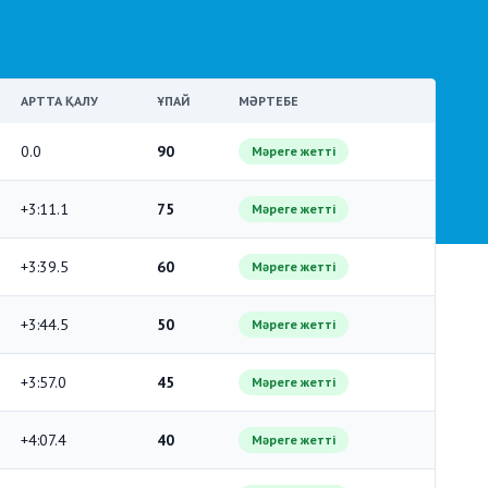
АРТТА ҚАЛУ
ҰПАЙ
МӘРТЕБЕ
0.0
90
Мәреге жетті
+3:11.1
75
Мәреге жетті
+3:39.5
60
Мәреге жетті
+3:44.5
50
Мәреге жетті
+3:57.0
45
Мәреге жетті
+4:07.4
40
Мәреге жетті