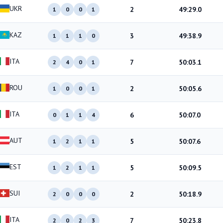
UKR
2
49:29.0
1
0
0
1
KAZ
3
49:38.9
1
1
1
0
ITA
7
50:03.1
2
4
0
1
ROU
2
50:05.6
1
0
0
1
ITA
6
50:07.0
0
1
1
4
AUT
5
50:07.6
1
2
1
1
EST
5
50:09.5
1
2
1
1
SUI
2
50:18.9
2
0
0
0
ITA
7
50:23.8
2
0
2
3