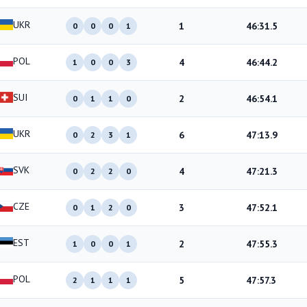
UKR
1
46:31.5
0
0
0
1
POL
4
46:44.2
1
0
0
3
SUI
2
46:54.1
0
1
1
0
UKR
6
47:13.9
0
2
3
1
SVK
4
47:21.3
0
2
2
0
CZE
3
47:52.1
0
1
2
0
EST
2
47:55.3
1
0
0
1
POL
5
47:57.3
2
1
1
1