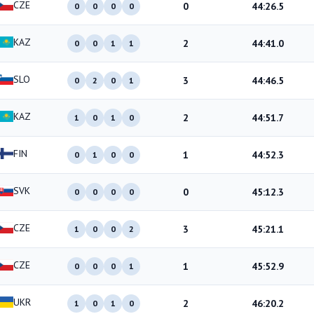
CZE
0
44:26.5
0
0
0
0
KAZ
2
44:41.0
0
0
1
1
SLO
3
44:46.5
0
2
0
1
KAZ
2
44:51.7
1
0
1
0
FIN
1
44:52.3
0
1
0
0
SVK
0
45:12.3
0
0
0
0
CZE
3
45:21.1
1
0
0
2
CZE
1
45:52.9
0
0
0
1
UKR
2
46:20.2
1
0
1
0