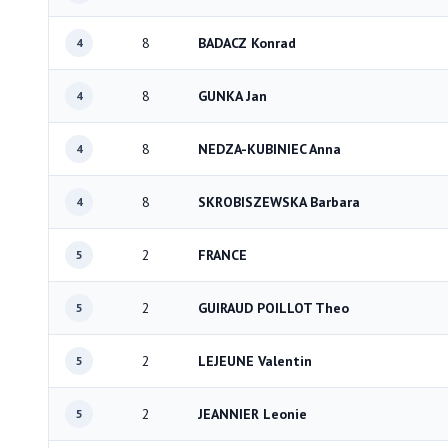
8
BADACZ Konrad
4
8
GUNKA Jan
4
8
NEDZA-KUBINIEC Anna
4
8
SKROBISZEWSKA Barbara
4
2
FRANCE
5
2
GUIRAUD POILLOT Theo
5
2
LEJEUNE Valentin
5
2
JEANNIER Leonie
5