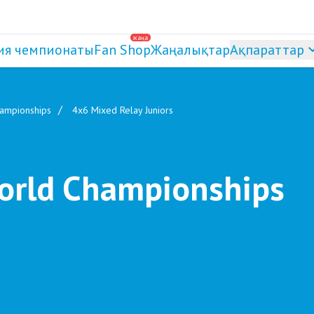
жаңа
ия чемпионаты
Fan Shop
Жаңалықтар
Ақпараттар
hampionships
4x6 Mixed Relay Juniors
World Championships