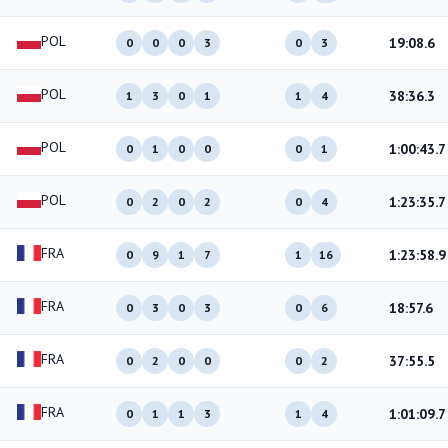
POL
19:08.6
0
0
0
3
0
3
POL
38:36.3
1
3
0
1
1
4
POL
1:00:43.7
0
1
0
0
0
1
POL
1:23:35.7
0
2
0
2
0
4
FRA
1:23:58.9
0
9
1
7
1
16
FRA
18:57.6
0
3
0
3
0
6
FRA
37:55.5
0
2
0
0
0
2
FRA
1:01:09.7
0
1
1
3
1
4