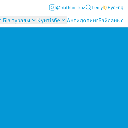
Қаз
Рус
Eng
@biathlon_kaz
Іздеу
Біз туралы
Күнтізбе
Антидопинг
Байланыс