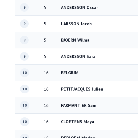
5
ANDERSSON Oscar
9
5
LARSSON Jacob
9
5
BJOERN Wilma
9
5
ANDERSSON Sara
9
16
BELGIUM
10
16
PETITJACQUES Julien
10
16
PARMANTIER Sam
10
16
CLOETENS Maya
10
10