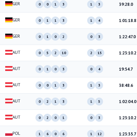
GER
39:28.0
0
0
1
3
1
3
GER
1:01:18.8
0
1
1
3
1
4
GER
1:22:47.0
0
1
0
2
0
3
AUT
1:23:10.2
0
5
2
10
2
15
AUT
19:54.7
0
1
0
3
0
4
AUT
38:48.6
0
0
1
3
1
3
AUT
1:02:04.0
0
2
1
3
1
5
AUT
1:23:10.2
0
2
0
1
0
3
POL
1:23:35.7
1
6
0
6
1
12