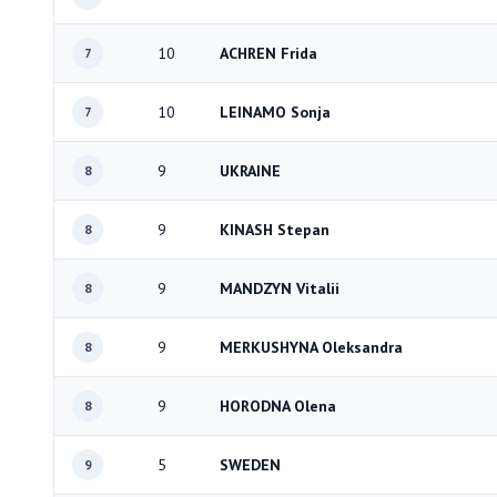
10
ACHREN Frida
7
10
LEINAMO Sonja
7
9
UKRAINE
8
9
KINASH Stepan
8
9
MANDZYN Vitalii
8
9
MERKUSHYNA Oleksandra
8
9
HORODNA Olena
8
5
SWEDEN
9