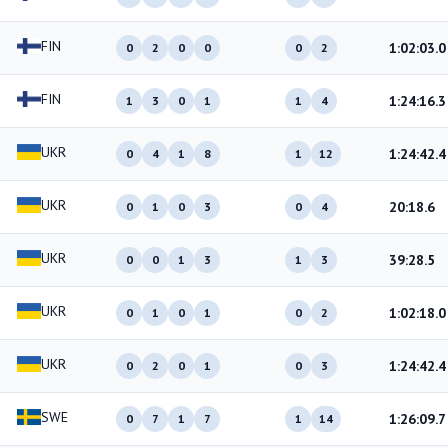
FIN
1:02:03.0
0
2
0
0
0
2
FIN
1:24:16.3
1
3
0
1
1
4
UKR
1:24:42.4
0
4
1
8
1
12
UKR
20:18.6
0
1
0
3
0
4
UKR
39:28.5
0
0
1
3
1
3
UKR
1:02:18.0
0
1
0
1
0
2
UKR
1:24:42.4
0
2
0
1
0
3
SWE
1:26:09.7
0
7
1
7
1
14