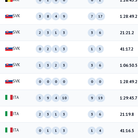
1:26:43.3
SVK
1:28:49.2
3
8
4
9
7
17
SVK
21:21.2
2
3
1
3
3
6
SVK
41:17.2
0
2
1
3
1
5
SVK
1:06:50.5
1
3
2
3
3
6
SVK
1:28:49.2
0
0
0
0
0
0
ITA
1:29:45.7
5
9
4
10
9
19
ITA
21:19.8
2
3
1
3
3
6
ITA
41:16.5
0
1
1
3
1
4