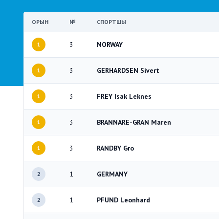
ОРЫН
№
СПОРТШЫ
3
NORWAY
1
3
GERHARDSEN Sivert
1
3
FREY Isak Leknes
1
3
BRANNARE-GRAN Maren
1
3
RANDBY Gro
1
1
GERMANY
2
1
PFUND Leonhard
2