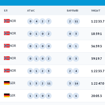
ЕЛ
АТЫС
БАРЛЫҒЫ
УАҚЫТ
NOR
1:22:33.7
0
4
2
7
2
11
NOR
18:59.1
0
1
0
2
0
3
NOR
36:59.3
0
1
0
0
0
1
NOR
59:19.7
0
1
0
2
0
3
NOR
1:22:33.7
0
1
2
3
2
4
GER
1:22:47.0
1
5
2
11
3
16
GER
20:05.3
1
3
0
3
1
6