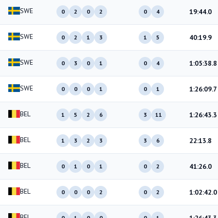
SWE
19:44.0
0
2
0
2
0
4
SWE
40:19.9
0
2
1
3
1
5
SWE
1:05:38.8
0
3
0
1
0
4
SWE
1:26:09.7
0
0
0
1
0
1
BEL
1:26:43.3
1
5
2
6
3
11
BEL
22:13.8
1
3
2
3
3
6
BEL
41:26.0
0
1
0
1
0
2
BEL
1:02:42.0
0
0
0
2
0
2
BEL
0
1
0
0
0
1