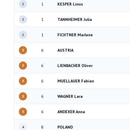
1
KESPER Linus
2
1
TANNHEIMER Julia
2
1
FICHTNER Marlene
2
6
AUSTRIA
3
6
LIENBACHER Oliver
3
6
MUELLAUER Fabian
3
6
WAGNER Lara
3
6
ANDEXER Anna
3
8
POLAND
4