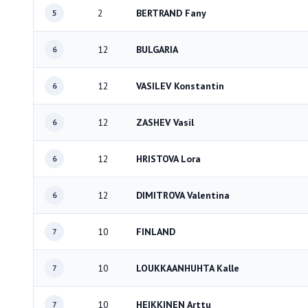
2
BERTRAND Fany
5
12
BULGARIA
6
12
VASILEV Konstantin
6
12
ZASHEV Vasil
6
12
HRISTOVA Lora
6
12
DIMITROVA Valentina
6
10
FINLAND
7
10
LOUKKAANHUHTA Kalle
7
10
HEIKKINEN Arttu
7