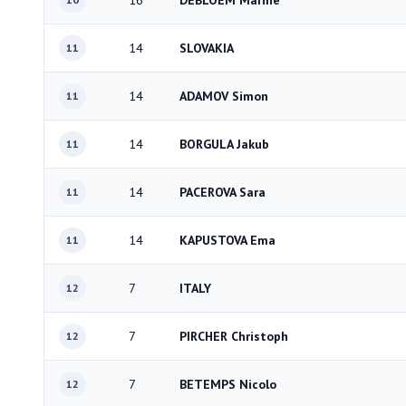
16
DEBLOEM Marine
14
SLOVAKIA
11
14
ADAMOV Simon
11
14
BORGULA Jakub
11
14
PACEROVA Sara
11
14
KAPUSTOVA Ema
11
7
ITALY
12
7
PIRCHER Christoph
12
7
BETEMPS Nicolo
12