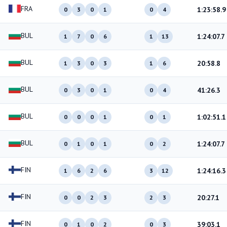
FRA
1:23:58.9
0
3
0
1
0
4
BUL
1:24:07.7
1
7
0
6
1
13
BUL
20:58.8
1
3
0
3
1
6
BUL
41:26.3
0
3
0
1
0
4
BUL
1:02:51.1
0
0
0
1
0
1
BUL
1:24:07.7
0
1
0
1
0
2
FIN
1:24:16.3
1
6
2
6
3
12
FIN
20:27.1
0
0
2
3
2
3
FIN
39:03.1
0
1
0
2
0
3