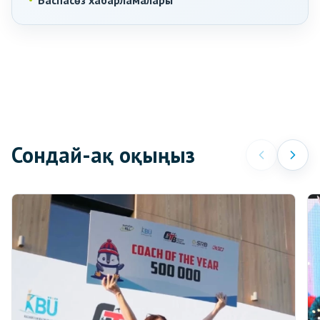
Баспасөз хабарламалары
Сондай-ақ оқыңыз