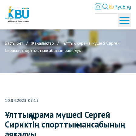
Қаз
Рус
Eng
Басты бет
Жаңалықтар
Ұлттық құрама мүшесі Сергей
Сириктің спорттық мансабының аяқталуы
10.04.2023 07:15
Ұлттық құрама мүшесі Сергей
Сириктің спорттық мансабының
аяқталуы