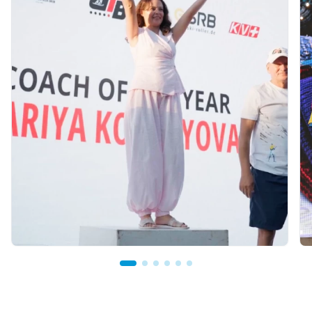
07.08.2026 12:00
Қостанайлық бапкер биатлоннан үздік
балалар жаттықтырушысы атанды