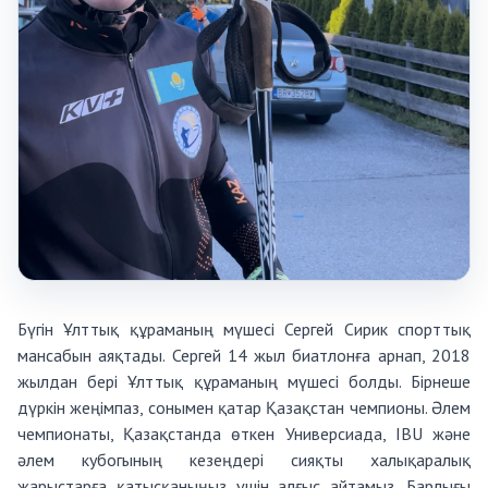
Бүгін Ұлттық құраманың мүшесі Сергей Сирик спорттық
мансабын аяқтады. Сергей 14 жыл биатлонға арнап, 2018
жылдан бері Ұлттық құраманың мүшесі болды. Бірнеше
дүркін жеңімпаз, сонымен қатар Қазақстан чемпионы. Әлем
чемпионаты, Қазақстанда өткен Универсиада, IBU және
әлем кубогының кезеңдері сияқты халықаралық
жарыстарға қатысқаныңыз үшін алғыс айтамыз. Барлығы