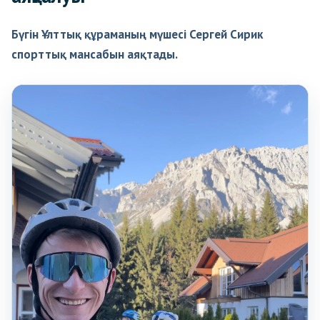
Бүгін Ұлттық құраманың мүшесі Сергей Сирик
спорттық мансабын аяқтады.