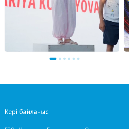
07.08.2026 12:00
Қостанайлық бапкер биатлоннан үздік
балалар жаттықтырушысы атанды
Кері байланыс