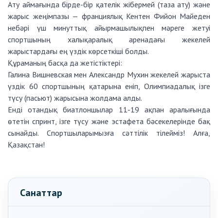
Ату аймағында бірде-бір қателік жібермей (таза ату) және
жарыс жеңімпазы — франциялық Кентен Фийон Майеден
небәрі үш минуттық айырмашылықпен мәреге жетуі
спортшының халықаралық аренадағы жекелей
жарыстардағы ең үздік көрсеткіші болды.
Құраманың басқа да жетістіктері:
Галина Вишневская мен Александр Мухин жекелей жарыста
үздік 60 спортшының қатарына еніп, Олимпиадалық ізге
түсу (пасьют) жарысына жолдама алды.
Енді отандық биатлоншылар 11-19 ақпан аралығында
өтетін спринт, ізге түсу және эстафета бәсекелерінде бақ
сынайды. Спортшыларымызға сәттілік тілейміз! Алға,
Қазақстан!
Санаттар