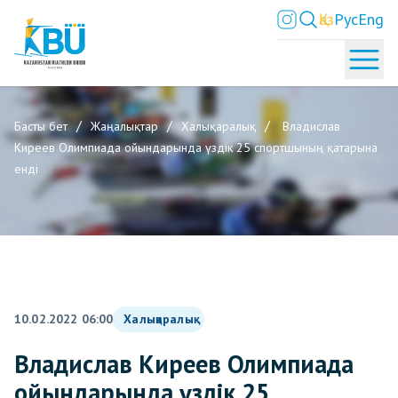
Қаз
Рус
Eng
Басты бет
Жаңалықтар
Халықаралық
Владислав
Киреев Олимпиада ойындарында үздік 25 спортшының қатарына
енді
10.02.2022 06:00
Халықаралық
Владислав Киреев Олимпиада
ойындарында үздік 25