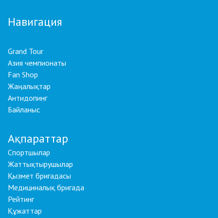
Навигация
Grand Tour
Азия чемпионаты
Fan Shop
Жаңалықтар
Антидопинг
Байланыс
Ақпараттар
Спортшылар
Жаттықтырушылар
Қызмет бригадасы
Медициналық бригада
Рейтинг
Құжаттар