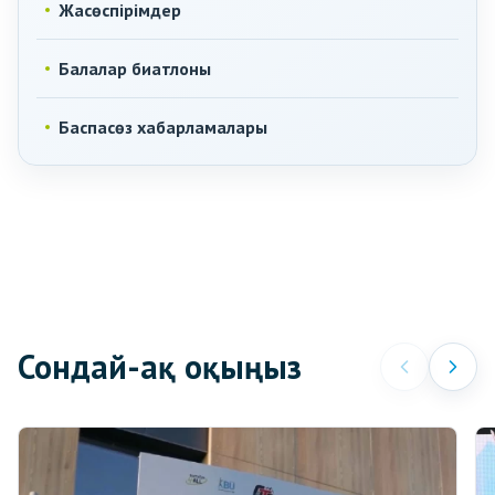
Жасөспірімдер
Балалар биатлоны
Баспасөз хабарламалары
Сондай-ақ оқыңыз