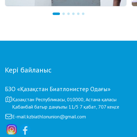
07.08.2026 12:00
Қостанайлық бапкер биатлоннан үздік
балалар жаттықтырушысы атанды
Кері байланыс
БЗО «Қазақстан Биатлонистер Одағы»
Қазақстан Республикасы, 010000, Астана қаласы
Қабанбай батыр даңғылы 11/5 7 қабат, 707 кеңсе
E-mail:
kzbiathlonunion@gmail.com