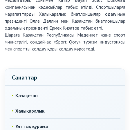
медальдары, сонымен қатар Bayan Sulut шоколад
компаниясынан кәдесыйлар табыс етілді. Спортшыларға
марапаттарды Халықаралық биатлоншылар одағының
президенті Олле Даллин мен Қазақстан биатлоншылар
одағының президенті Ермек Қизатов табыс етті.
Шараға Қазақстан Республикасы Мәдениет және спорт
министрлігі, сондай-ақ «Sport Qory» туризм индустриясы
мен спортты қолдау қоры қолдау көрсетеді.
Санаттар
Қазақстан
Халықаралық
Ұлттық құрама