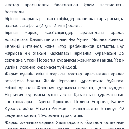
жастар арасындағы биатлоннан Әлем чемпионаты
басталды.
Біріншісі жарыстар - жасөспірімдер және жастар арасында
аралас эстафета (2 қыз, 2 жігіт) болды.
Бірінші жарыс, жасөспірімдер арасындағы аралас
эстафетаға Қазақстан атынан Яна Чупик, Милана Женева,
Евгений Литвинов және Егор Гребенщиков қатысты. Бұл
жарыста ең жақын қарсыласы Германия құрамасын 35
секундқа ұтқан Норвегия құрамасы жеңімпаз атанды. Үздік
үштікті Украина құрамасы түйіндеді.
Жарыс күнінің екінші жарысы жастар арасындағы аралас
эстафета болды. Жеңіс Германия құрамасына бұйырса,
екінші орынды Франция құрамасы иеленіп, қола жүлдені
Норвегия құрамасы ұтып алды. Қазақстан құрамасының
спортшылары - Арина Крюкова, Полина Егорова, Вадим
Куралес және Никита Акимов - жеңімпаздан 5 минут 42
секундқа қалып, 13-орынға тұрақтады.
Жарыс жеңімпаздарына Халықаралық биатлон одағының