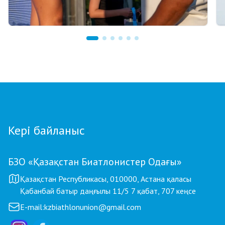
08.08.2026 12:00
Ербол Хамитов GRAND TOUR BIATHLON
финалында жас биатлоншыларға өзінің
атынан қаржылай сыйақы берді
Кері байланыс
БЗО «Қазақстан Биатлонистер Одағы»
Қазақстан Республикасы, 010000, Астана қаласы
Қабанбай батыр даңғылы 11/5 7 қабат, 707 кеңсе
E-mail:
kzbiathlonunion@gmail.com