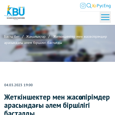
Қаз
Рус
Eng
Басты бет
Жаңалықтар
Жеткіншектер мен жасөспірімдер
арасындағы әлем біршілігі басталды
04.03.2023 19:00
Жеткіншектер мен жасөспірімдер
арасындағы әлем біршілігі
басталды