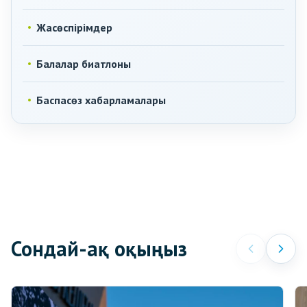
Жасөспірімдер
Балалар биатлоны
Баспасөз хабарламалары
Сондай-ақ оқыңыз