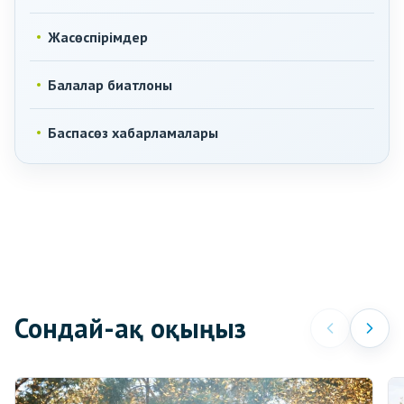
Жасөспірімдер
Балалар биатлоны
Баспасөз хабарламалары
Сондай-ақ оқыңыз