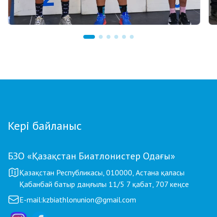
03.08.2026 17:00
ФИНАЛ: АСТАНАДА GRAND TOUR BIATHLON
ҚОРЫТЫНДЫ КЕЗЕҢІ ӨТЕДІ
Кері байланыс
БЗО «Қазақстан Биатлонистер Одағы»
Қазақстан Республикасы, 010000, Астана қаласы
Қабанбай батыр даңғылы 11/5 7 қабат, 707 кеңсе
E-mail:
kzbiathlonunion@gmail.com