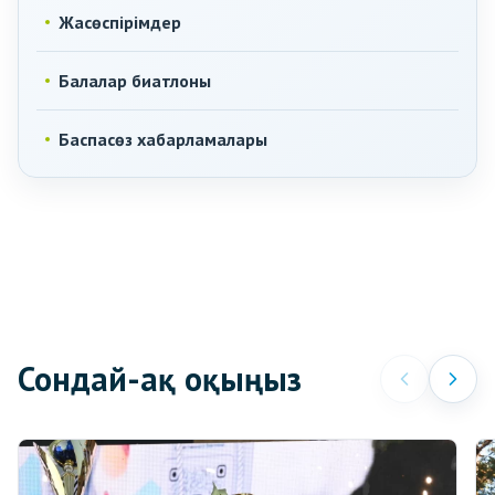
Жасөспірімдер
Балалар биатлоны
Баспасөз хабарламалары
Сондай-ақ оқыңыз