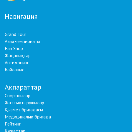
Навигация
Grand Tour
Азия чемпионаты
Fan Shop
Жаңалықтар
Антидопинг
Байланыс
Ақпараттар
Спортшылар
Жаттықтырушылар
Қызмет бригадасы
Медициналық бригада
Рейтинг
Құжаттар