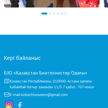
17 сағат бұрын
GRAND TOUR BIATHLON финалы Астанада
қалай өтті: 10 миллион теңгелік жүлде
қоры, Ербол Хамитовтың сыйақысы және
хрустальді кубоктар
Кері байланыс
БЗО «Қазақстан Биатлонистер Одағы»
Қазақстан Республикасы, 010000, Астана қаласы
Қабанбай батыр даңғылы 11/5 7 қабат, 707 кеңсе
E-mail:
kzbiathlonunion@gmail.com