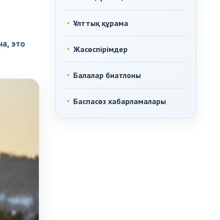
Ұлттық құрама
а, это
Жасөспірімдер
Балалар биатлоны
Баспасөз хабарламалары