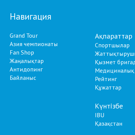
Навигация
Ақпараттар
Grand Tour
Азия чемпионаты
Спортшылар
Fan Shop
Жаттықтыруш
Жаңалықтар
Қызмет брига
Антидопинг
Медициналық 
Байланыс
Рейтинг
Құжаттар
Күнтізбе
IBU
Қазақстан