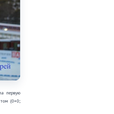
ла первую
том (0+0;