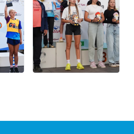
01.08.2026 18:00
AND
Grand Tour Biathlon:
ЫТЫНДЫ
Петропавлдағы бесінші
кезеңде қатысушылар саны
бойынша рекорд тіркелді