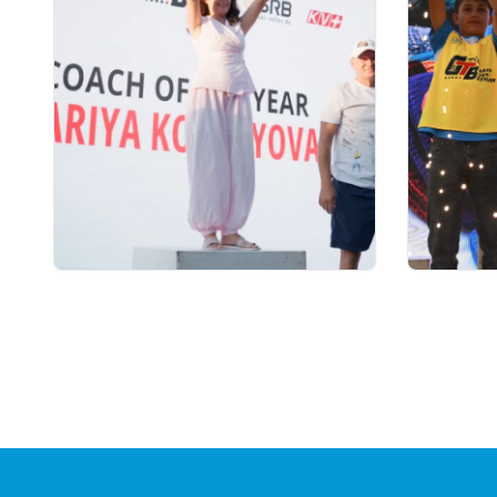
13 сағат бұрын
06.08.2026
Қостанайлық бапкер
GRAND 
биатлоннан үздік балалар
финалы 
жаттықтырушысы атанды
10 милл
қоры, 
сыйақыс
кубокт