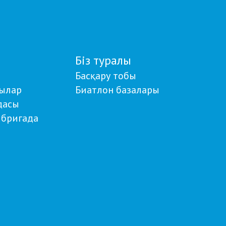
Біз туралы
Басқару тобы
ылар
Биатлон базалары
дасы
бригада