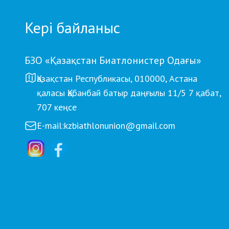
Кері байланыс
БЗО «Қазақстан Биатлонистер Одағы»
Қазақстан Республикасы, 010000, Астана
қаласы Қабанбай батыр даңғылы 11/5 7 қабат,
707 кеңсе
E-mail:
kzbiathlonunion@gmail.com