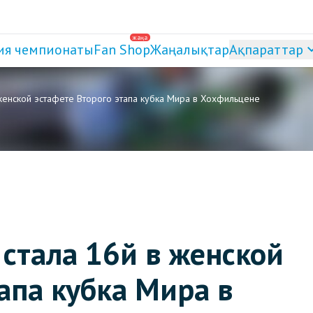
жаңа
ия чемпионаты
Fan Shop
Жаңалықтар
Ақпараттар
женской эстафете Второго этапа кубка Мира в Хохфильцене
 стала 16й в женской
апа кубка Мира в