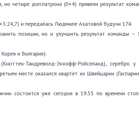
, но четыре доп.патрона (0+4) привели результат ком
 +3:24,7) и передалась Людмиле Ахатовой будучи 17й.
ранить позиции, но и улучшить результат команды – 
Корея и Болгария).
Кноттен-Тандреволд-Экхофф-Ройселанд), серебро у 
етьем месте оказался квартет из Швейцарии (Гаспарин
жчин состоится уже сегодня в 19.55 по времени стол