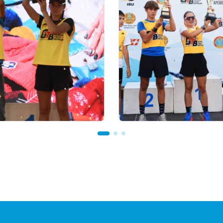
 23:00
03.08.2026 17:00
TOUR BIATHLON
ФИНАЛ: АСТАНАДА GR
Астанада қалай өтті:
TOUR BIATHLON ҚОР
ион теңгелік жүлде
КЕЗЕҢІ ӨТЕДІ
Ербол Хамитовтың
ы және хрустальді
ар