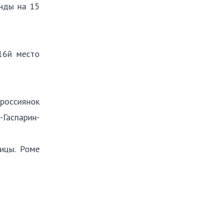
анды на 15
16й место
россиянок
-Гаспарин-
ицы. Роме