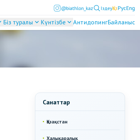
Қаз
Рус
Eng
@biathlon_kaz
Іздеу
Біз туралы
Күнтізбе
Антидопинг
Байланыс
Санаттар
Қазақстан
Халықаралық