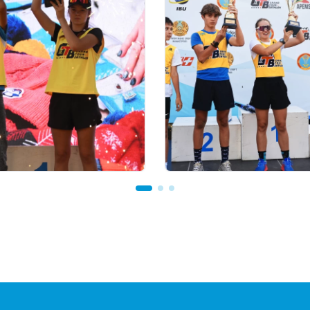
 23:00
03.08.2026 17:00
TOUR BIATHLON
ФИНАЛ: АСТАНАДА GR
Астанада қалай өтті:
TOUR BIATHLON ҚОР
ион теңгелік жүлде
КЕЗЕҢІ ӨТЕДІ
Ербол Хамитовтың
ы және хрустальді
ар