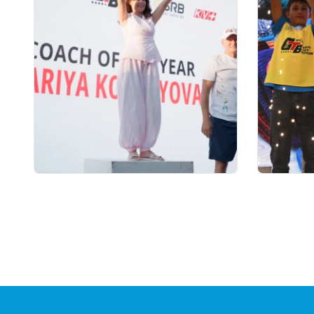
07.08.2026 12:00
06.08.2026
Қостанайлық бапкер
GRAND 
биатлоннан үздік балалар
финалы 
жаттықтырушысы атанды
10 милл
қоры, 
сыйақыс
кубокт