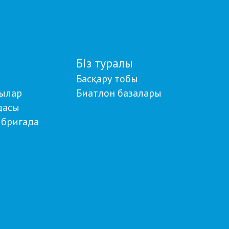
Біз туралы
Басқару тобы
ылар
Биатлон базалары
дасы
бригада