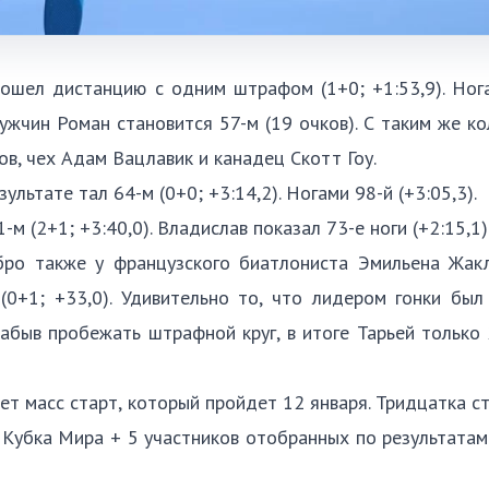
рошел дистанцию с одним штрафом (1+0; +1:53,9). Ног
мужчин Роман становится 57-м (19 очков). С таким же к
в, чех Адам Вацлавик и канадец Скотт Гоу.
ультате тал 64-м (0+0; +3:14,2). Ногами 98-й (+3:05,3).
 (2+1; +3:40,0). Владислав показал 73-е ноги (+2:15,1)
ебро также у французского биатлониста Эмильена Жакл
(0+1; +33,0). Удивительно то, что лидером гонки был
абыв пробежать штрафной круг, в итоге Тарьей только 
т масс старт, который пройдет 12 января. Тридцатка 
Кубка Мира + 5 участников отобранных по результата