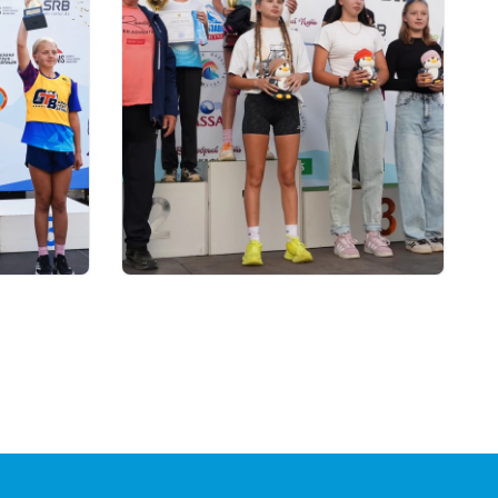
01.08.2026 18:00
AND
Grand Tour Biathlon:
ЫТЫНДЫ
Петропавлдағы бесінші
кезеңде қатысушылар саны
бойынша рекорд тіркелді