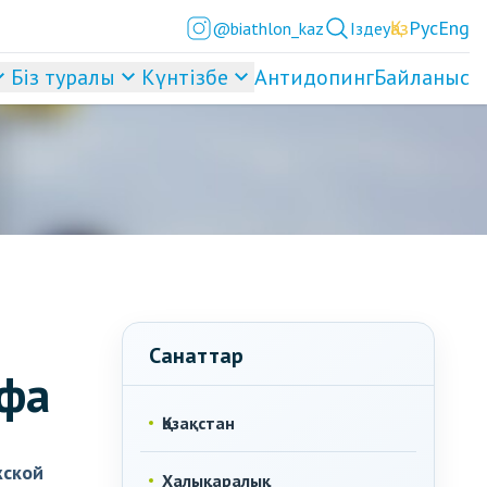
Қаз
Рус
Eng
@biathlon_kaz
Іздеу
Біз туралы
Күнтізбе
Антидопинг
Байланыс
Санаттар
офа
Қазақстан
жской
Халықаралық