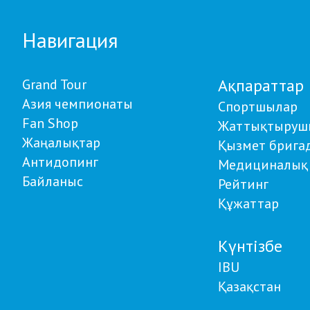
Навигация
Ақпараттар
Grand Tour
Азия чемпионаты
Спортшылар
Fan Shop
Жаттықтыруш
Жаңалықтар
Қызмет брига
Антидопинг
Медициналық 
Байланыс
Рейтинг
Құжаттар
Күнтізбе
IBU
Қазақстан