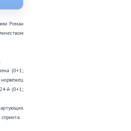
ами Роман
оличеством
.
ена (0+1;
 норвежец
24-й (0+1;
стартующих
м спринта.