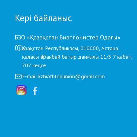
Кері байланыс
БЗО «Қазақстан Биатлонистер Одағы»
Қазақстан Республикасы, 010000, Астана
қаласы Қабанбай батыр даңғылы 11/5 7 қабат,
707 кеңсе
E-mail:
kzbiathlonunion@gmail.com