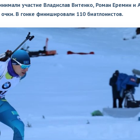
принимали участие Владислав Витенко, Роман Еремин и 
в очки. В гонке финишировали 110 биатлонистов.