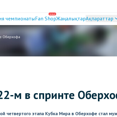
жаңа
ия чемпионаты
Fan Shop
Жаңалықтар
Ақпараттар
те Оберхофа
22-м в спринте Оберх
кой четвертого этапа Кубка Мира в Оберхофе стал му