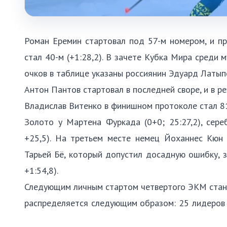
Роман Еремин стартовал под 57-м номером, и п
стал 40-м (+1:28,2). В зачете Кубка Мира среди 
очков в таблице указаны россиянин Эдуард Латыпо
Антон Пантов стартовал в последней своре, и в рез
Владислав Витенко в финишном протоколе стал 81-м
Золото у Мартена Фуркада (0+0; 25:27,2), сер
+25,5). На третьем месте немец Йоханнес Кюн 
Тарьей Бё, который допустил досадную ошибку, з
+1:54,8).
Следующим личным стартом четвертого ЭКМ стане
распределяется следующим образом: 25 лидеров 