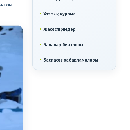
Антон
Ұлттық құрама
Жасөспірімдер
Балалар биатлоны
Баспасөз хабарламалары