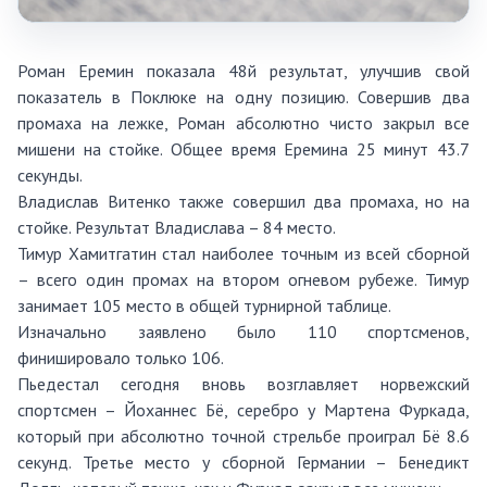
Роман Еремин показала 48й результат, улучшив свой
показатель в Поклюке на одну позицию. Совершив два
промаха на лежке, Роман абсолютно чисто закрыл все
мишени на стойке. Общее время Еремина 25 минут 43.7
секунды.
Владислав Витенко также совершил два промаха, но на
стойке. Результат Владислава – 84 место.
Тимур Хамитгатин стал наиболее точным из всей сборной
– всего один промах на втором огневом рубеже. Тимур
занимает 105 место в общей турнирной таблице.
Изначально заявлено было 110 спортсменов,
финишировало только 106.
Пьедестал сегодня вновь возглавляет норвежский
спортсмен – Йоханнес Бё, серебро у Мартена Фуркада,
который при абсолютно точной стрельбе проиграл Бё 8.6
секунд. Третье место у сборной Германии – Бенедикт