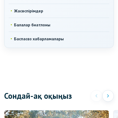
Жасөспірімдер
Балалар биатлоны
Баспасөз хабарламалары
Сондай-ақ оқыңыз