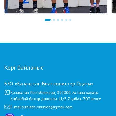
03.08.2026 17:00
ФИНАЛ: АСТАНАДА GRAND TOUR BIATHLON
ҚОРЫТЫНДЫ КЕЗЕҢІ ӨТЕДІ
Кері байланыс
БЗО «Қазақстан Биатлонистер Одағы»
Қазақстан Республикасы, 010000, Астана қаласы
Қабанбай батыр даңғылы 11/5 7 қабат, 707 кеңсе
E-mail:
kzbiathlonunion@gmail.com