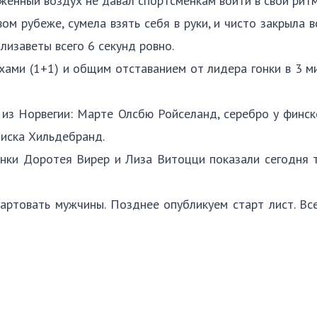
яженный воздух не давал спортсменкам войти в свой рит
м рубеже, сумела взять себя в руки, и чисто закрыла 
Елизаветы всего 6 секунд ровно.
хами (1+1) и общим отставанием от лидера гонки в 3 м
 из Норвегии: Марте Олсбю Ройселанд, серебро у финс
циска Хильдебранд.
янки Доротея Вирер и Лиза Витоцци показали сегодня 
тартовать мужчины. Позднее опубликуем старт лист. В