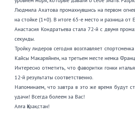
уровнем моря, которые давали о себе знать. Разр
Людмила Ахатова промахнувшись на первом огнево
на стойке (1+0). В итоге 65-е место и разница от 
Анастасия Кондратьева стала 72-й с двумя прома
секунды.
Тройку лидеров сегодня возглавляет спортсменка
Кайсы Макаряйнен, на третьем месте немка Фран
Интересно отметить, что фаворитки гонки италь
12-й результаты соответственно.
Напоминаем, что завтра в это же время будут с
удачи! Всегда болеем за Вас!
Алға Қазақстан!