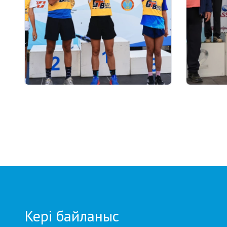
03.08.2026 17:00
01.08.2026
ФИНАЛ: АСТАНАДА GRAND
Grand T
TOUR BIATHLON ҚОРЫТЫНДЫ
Петропа
КЕЗЕҢІ ӨТЕДІ
кезеңд
бойынша
Кері байланыс