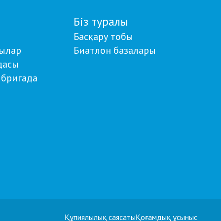
Біз туралы
Басқару тобы
ылар
Биатлон базалары
дасы
бригада
Құпиялылық саясаты
Қоғамдық ұсыныс