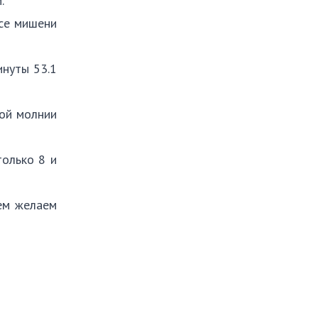
м.
все мишени
инуты 53.1
кой молнии
только 8 и
сем желаем