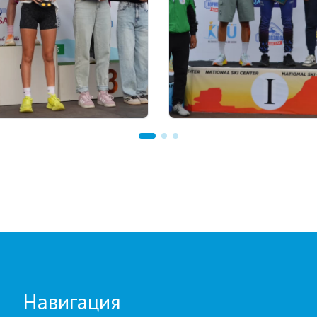
 18:00
22.07.2026 22:00
our Biathlon:
Щучинскіде биатлоннан
влдағы бесінші
Азия чемпионаты аяқта
е қатысушылар саны
Қазақстан құрамасында 
 рекорд тіркелді
медаль
Навигация