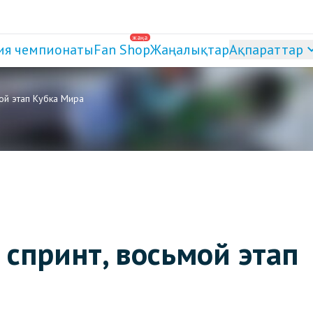
жаңа
ия чемпионаты
Fan Shop
Жаңалықтар
Ақпараттар
мой этап Кубка Мира
 спринт, восьмой этап