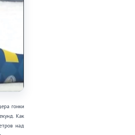
дера гонки
екунд. Как
етров над