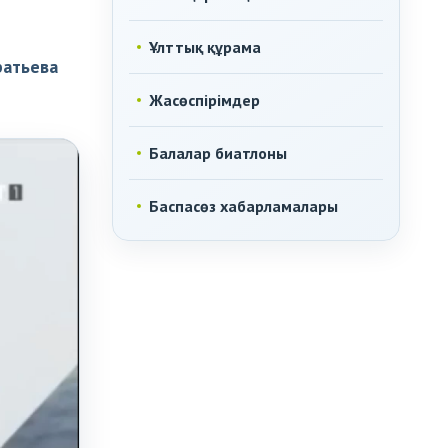
Ұлттық құрама
ратьева
Жасөспірімдер
Балалар биатлоны
Баспасөз хабарламалары