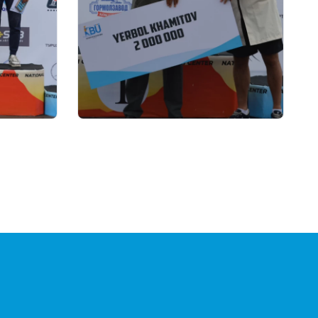
22.07.2026 17:00
 жазғы
Қазақстан биатлоншылар
лды:
одағы паралимпиада чемпионы
- 27
Ербол Хамитов пен оның
бапкерлерін ақшалай
сертификатпен марапаттады