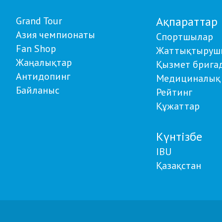
Ақпараттар
Grand Tour
Азия чемпионаты
Спортшылар
Fan Shop
Жаттықтыруш
Жаңалықтар
Қызмет брига
Антидопинг
Медициналық 
Байланыс
Рейтинг
Құжаттар
Күнтізбе
IBU
Қазақстан