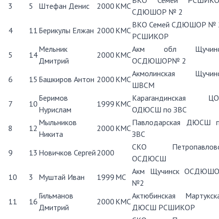
ВКО Семей РСШИКО
3
5
Штефан Денис
2000
КМС
СДЮШОР № 2
ВКО Семей СДЮШОР № 
4
11
Берикулы Елжан
2000
КМС
РСШИКОР
Мельник
Акм обл Щучинс
5
14
2000
КМС
Дмитрий
ОСДЮШОР№ 2
Акмолинская Щучин
6
15
Башкиров Антон
2000
КМС
ШВСМ
Беримов
Карагандинская Ц
7
10
1999
КМС
Нурислам
ОДЮСШ по ЗВС
Мыльников
Павлодарская ДЮСШ 
8
12
2000
КМС
Никита
ЗВС
СКО Петропавловс
9
13
Новичков Сергей
2000
ОСДЮСШ
Акм Щучинск ОСДЮШ
10
3
Муштай Иван
1999
МС
№2
Гильманов
Актюбинская Мартукск
11
16
2000
КМС
Дмитрий
ДЮСШ РСШИКОР