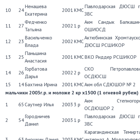
Ненашева
Павлодарская ДЮСШ 
10
24
2001
КМС
Екатерина
ЗВС
Федченко
Акм Сандык Балкаши
11
27
2002
1 р
Татьяна
ОШИОСД
Васильченко
Актюбинская Хромтауск
12
23
2002
КМС
Влада
ДЮСШ РСШИКОР
Паньшина
13
25
2001
КМС
ВКО Риддер РСШИКОР
Анастасия
Горбатова
СКО Петропавловс
14
26
2002
2 р
Дарья
ОСДЮСШ
15
14
Бахтина Ирина
2001
КМС
Акм обл СДЮШОР № 2
мальчики 2003г.р. и моложе 2 кр х1500 (1 огневой рубеж)
Акм Степногорс
1
65
Саутнер Илья
2003
3 р
ОСДЮШОР 2
Городничев
Павлодарская ДЮСШ 
2
54
2003
1 р
Данил
ЗВС
Карагандинская Темирт
3
63
Аношкин Данил
2003
КМС
интернат А. Молдагулов