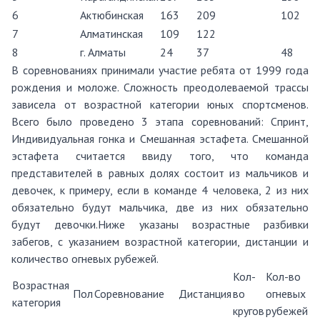
6
Актюбинская
163
209
102
7
Алматинская
109
122
8
г. Алматы
24
37
48
В соревнованиях принимали участие ребята от 1999 года
рождения и моложе. Сложность преодолеваемой трассы
зависела от возрастной категории юных спортсменов.
Всего было проведено 3 этапа соревнований: Спринт,
Индивидуальная гонка и Смешанная эстафета. Смешанной
эстафета считается ввиду того, что команда
представителей в равных долях состоит из мальчиков и
девочек, к примеру, если в команде 4 человека, 2 из них
обязательно будут мальчика, две из них обязательно
будут девочки.Ниже указаны возрастные разбивки
забегов, с указанием возрастной категории, дистанции и
количество огневых рубежей.
Кол-
Кол-во
Возрастная
Пол
Соревнование
Дистанция
во
огневых
категория
кругов
рубежей