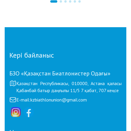
07.08.2026 12:00
06
Қостанайлық бапкер биатлоннан үздік
G
балалар жаттықтырушысы атанды
А
т
с
Кері байланыс
БЗО «Қазақстан Биатлонистер Одағы»
Қазақстан Республикасы, 010000, Астана қаласы
Қабанбай батыр даңғылы 11/5 7 қабат, 707 кеңсе
E-mail:
kzbiathlonunion@gmail.com