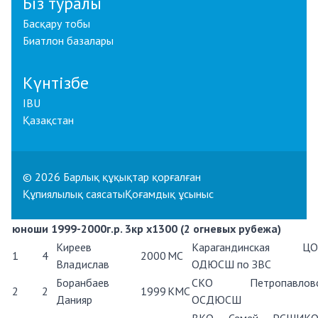
Біз туралы
Басқару тобы
Биатлон базалары
Күнтізбе
IBU
Қазақстан
© 2026 Барлық құқықтар қорғалған
Құпиялылық саясаты
Қоғамдық ұсыныс
юноши 1999-2000г.р. 3кр х1300 (2 огневых рубежа)
Киреев
Карагандинская Ц
1
4
2000
МС
Владислав
ОДЮСШ по ЗВС
Боранбаев
СКО Петропавловс
2
2
1999
КМС
Данияр
ОСДЮСШ