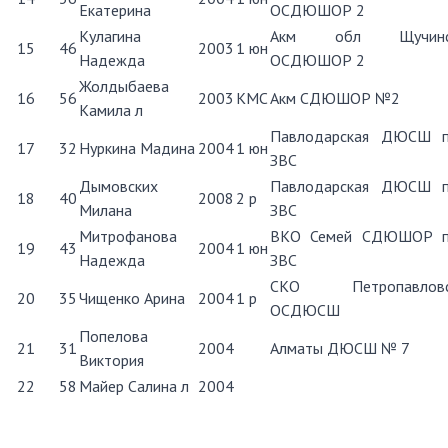
Екатерина
ОСДЮШОР 2
Кулагина
Акм обл Щучинс
15
46
2003
1 юн
Надежда
ОСДЮШОР 2
Жолдыбаева
16
56
2003
КМС
Акм СДЮШОР №2
Камила л
Павлодарская ДЮСШ 
17
32
Нуркина Мадина
2004
1 юн
ЗВС
Дымовских
Павлодарская ДЮСШ 
18
40
2008
2 р
Милана
ЗВС
Митрофанова
ВКО Семей СДЮШОР 
19
43
2004
1 юн
Надежда
ЗВС
СКО Петропавловс
20
35
Чищенко Арина
2004
1 р
ОСДЮСШ
Попелова
21
31
2004
Алматы ДЮСШ № 7
Виктория
22
58
Майер Салина л
2004