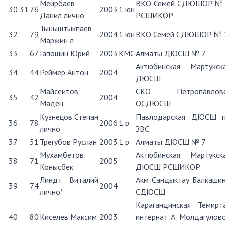
Меирбаев
ВКО Семей СДЮШОР №
30;31
76
2003
1 юн
Данил лично
РСШИКОР
Тыныштыкпаев
32
79
2004
1 юн
ВКО Семей СДЮШОР № 
Маржин л
33
67
Гапошин Юрий
2003
КМС
Алматы ДЮСШ № 7
Актюбинская Мартукск
34
44
Реймер Антон
2004
ДЮСШ
Майсеитов
СКО Петропавловс
35
42
2004
Маден
ОСДЮСШ
Кузнецов Степан
Павлодарская ДЮСШ 
36
78
2006
1 р
лично
ЗВС
37
51
Трегубов Руслан
2003
1 р
Алматы ДЮСШ № 7
Мухамбетов
Актюбинская Мартукск
38
71
2005
Конысбек
ДЮСШ РСШИКОР
Линдт Виталий
Акм Сандыктау Балкаши
39
74
2004
лично*
СДЮСШ
Карагандинская Темирт
40
80
Киселев Максим
2003
интернат А. Молдагулов