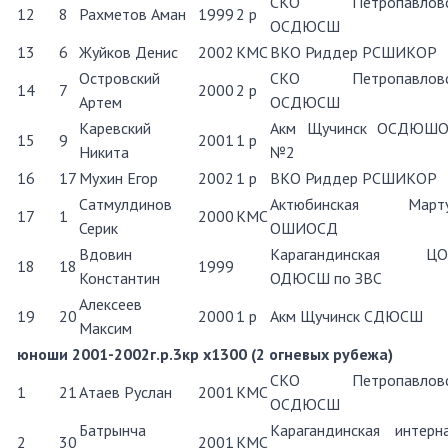
СКО Петропавловс
12
8
Рахметов Аман
1999
2 р
ОСДЮСШ
13
6
Жуйков Денис
2002
КМС
ВКО Риддер РСШИКОР
Островский
СКО Петропавловс
14
7
2000
2 р
Артем
ОСДЮСШ
Каревский
Акм Щучинск ОСДЮШ
15
9
2001
1 р
Никита
№2
16
17
Мухин Егор
2002
1 р
ВКО Риддер РСШИКОР
Сатмулдинов
Актюбинская Март
17
1
2000
КМС
Серик
ОШИОСД
Вдовин
Карагандинская Ц
18
18
1999
Константин
ОДЮСШ по ЗВС
Алексеев
19
20
2000
1 р
Акм Щучинск СДЮСШ
Максим
юноши 2001-2002г.р.3кр х1300 (2 огневых рубежа)
СКО Петропавловс
1
21
Атаев Руслан
2001
КМС
ОСДЮСШ
Батрынча
Карагандинская интерн
2
30
2001
КМС