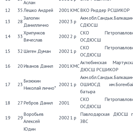
Аслан
12
35
Лешко Андрей
2001
КМС
ВКО Риддер РСШИКОР
Залогин
Акм.обл.Сандык.Балкаши
13
28
2002
3 р
Даниллично
СДЮСШ
Хрипунков
СКО Петропавловс
14
33
2002
2 р
Вячеслав
ОСДЮСШ
СКО Петропавловс
15
32
Шеген Думан
2002
1 р
ОСДЮСШ
Актюбинская Мартукск
16
20
Иванов Данил
2001
КМС
ДЮСШ РСШИКОР
Акм.обл.Сандык.Балкаши
Бизюкин
17
23
2002
1 р
ОШИОСД им.Богенба
Николай лично*
батыра
СКО Петропавловс
18
27
Ребров Данил
2001
ОСДЮСШ
Воробьев
Павлодарская ДЮСШ 
19
29
2002
1 р
Алексей
ЗВС
Юдин