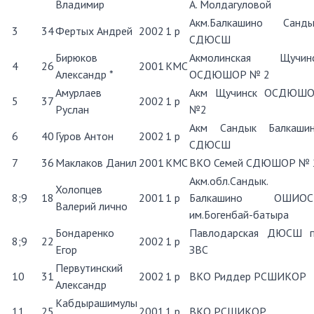
Владимир
А. Молдагуловой
Акм.Балкашино Санды
3
34
Фертых Андрей
2002
1 р
СДЮСШ
Бирюков
Акмолинская Щучин
4
26
2001
КМС
Александр *
ОСДЮШОР № 2
Амурлаев
Акм Щучинск ОСДЮШ
5
37
2002
1 р
Руслан
№2
Акм Сандык Балкаши
6
40
Гуров Антон
2002
1 р
СДЮСШ
7
36
Маклаков Данил
2001
КМС
ВКО Семей СДЮШОР № 
Акм.обл.Сандык.
Холопцев
8;9
18
2001
1 р
Балкашино ОШИОС
Валерий лично
им.Богенбай-батыра
Бондаренко
Павлодарская ДЮСШ 
8;9
22
2002
1 р
Егор
ЗВС
Первутинский
10
31
2002
1 р
ВКО Риддер РСШИКОР
Александр
Кабдырашимулы
11
25
2001
1 р
ВКО РСШИКОР