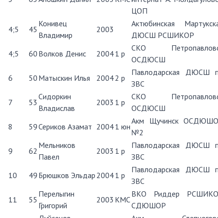
ЦОП
Конивец
Актюбинская Мартукск
4;5
45
2003
Владимир
ДЮСШ РСШИКОР
СКО Петропавловс
4;5
60
Волков Денис
2004
1 р
ОСДЮСШ
Павлодарская ДЮСШ 
6
50
Матыскин Илья
2004
2 р
ЗВС
Сидоркин
СКО Петропавловс
7
53
2003
1 р
Владислав
ОСДЮСШ
Акм Щучинск ОСДЮШ
8
59
Сериков Азамат
2004
1 юн
№2
Мельников
Павлодарская ДЮСШ 
9
62
2003
1 р
Павел
ЗВС
Павлодарская ДЮСШ 
10
49
Брюшков Эльдар
2004
1 р
ЗВС
Перелыгин
ВКО Риддер РСШИК
11
55
2003
КМС
Григорий
СДЮШОР