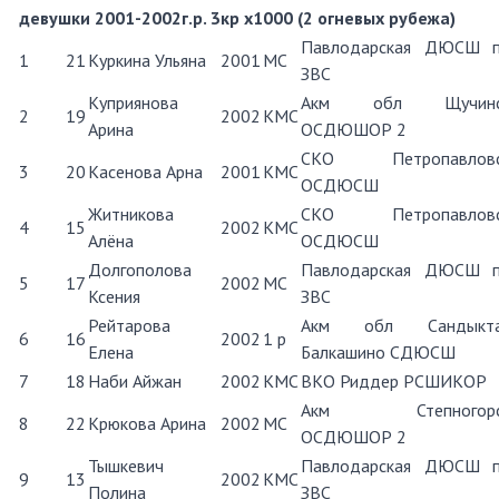
девушки 2001-2002г.р. 3кр х1000 (2 огневых рубежа)
Павлодарская ДЮСШ 
1
21
Куркина Ульяна
2001
МС
ЗВС
Куприянова
Акм обл Щучинс
2
19
2002
КМС
Арина
ОСДЮШОР 2
СКО Петропавловс
3
20
Касенова Арна
2001
КМС
ОСДЮСШ
Житникова
СКО Петропавловс
4
15
2002
КМС
Алёна
ОСДЮСШ
Долгополова
Павлодарская ДЮСШ 
5
17
2002
МС
Ксения
ЗВС
Рейтарова
Акм обл Сандыкта
6
16
2002
1 р
Елена
Балкашино СДЮСШ
7
18
Наби Айжан
2002
КМС
ВКО Риддер РСШИКОР
Акм Степногорс
8
22
Крюкова Арина
2002
МС
ОСДЮШОР 2
Тышкевич
Павлодарская ДЮСШ 
9
13
2002
КМС
Полина
ЗВС