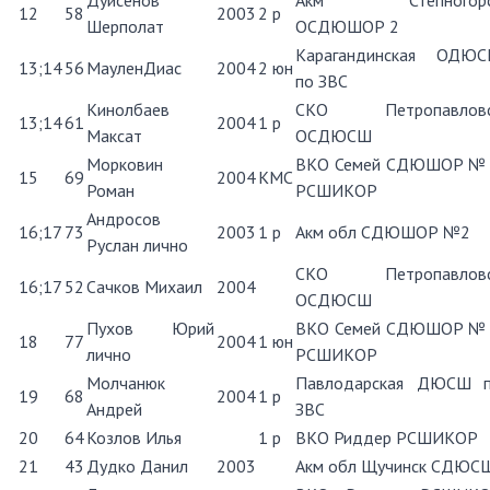
Дуйсенов
Акм Степногорс
12
58
2003
2 р
Шерполат
ОСДЮШОР 2
Карагандинская ОДЮ
13;14
56
МауленДиас
2004
2 юн
по ЗВС
Кинолбаев
СКО Петропавловс
13;14
61
2004
1 р
Максат
ОСДЮСШ
Морковин
ВКО Семей СДЮШОР №
15
69
2004
КМС
Роман
РСШИКОР
Андросов
16;17
73
2003
1 р
Акм обл СДЮШОР №2
Руслан лично
СКО Петропавловс
16;17
52
Сачков Михаил
2004
ОСДЮСШ
Пухов Юрий
ВКО Семей СДЮШОР №
18
77
2004
1 юн
лично
РСШИКОР
Молчанюк
Павлодарская ДЮСШ 
19
68
2004
1 р
Андрей
ЗВС
20
64
Козлов Илья
1 р
ВКО Риддер РСШИКОР
21
43
Дудко Данил
2003
Акм обл Щучинск СДЮС