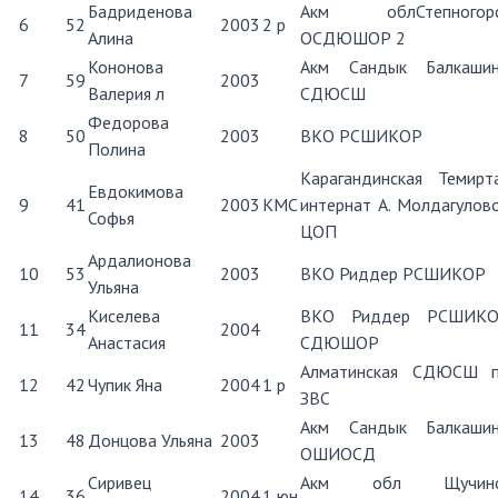
Бадриденова
Акм облСтепногор
6
52
2003
2 р
Алина
ОСДЮШОР 2
Кононова
Акм Сандык Балкаши
7
59
2003
Валерия л
СДЮСШ
Федорова
8
50
2003
ВКО РСШИКОР
Полина
Карагандинская Темирт
Евдокимова
9
41
2003
КМС
интернат А. Молдагулов
Софья
ЦОП
Ардалионова
10
53
2003
ВКО Риддер РСШИКОР
Ульяна
Киселева
ВКО Риддер РСШИК
11
34
2004
Анастасия
СДЮШОР
Алматинская СДЮСШ 
12
42
Чупик Яна
2004
1 р
ЗВС
Акм Сандык Балкаши
13
48
Донцова Ульяна
2003
ОШИОСД
Сиривец
Акм обл Щучинс
14
36
2004
1 юн