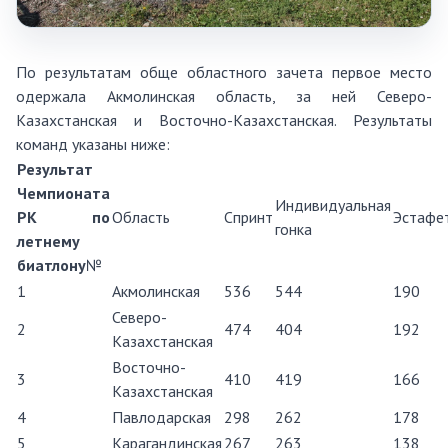
По результатам обще областного зачета первое место
одержала Акмолинская область, за ней Северо-
Казахстанская и Восточно-Казахстанская. Результаты
команд указаны ниже:
Результат
Чемпионата
Индивидуальная
РК по
Область
Спринт
Эстафе
гонка
летнему
биатлону
№
1
Акмолинская
536
544
190
Северо-
2
474
404
192
Казахстанская
Восточно-
3
410
419
166
Казахстанская
4
Павлодарская
298
262
178
5
Карагандинская
267
263
138