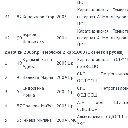
ЦОП
Карагандинская Темирт
41
82
Коновалов Егор
2003
интернат А. Молдагулов
ЦОП
Карагандинская Темирт
Бурков
42
90
2004
интернат А. Молдагулов
Владислав
ЦОП
девочки 2003г.р. и моложе 2 кр х1000 (1 огневой рубеж)
Куанышбекова
Карагандинская ОДЮ
1
49
2003
1 р
Адима
по ЗВС ЦОП
СКО Петропавловс
2
45
Валента Мария
2004
1 р
ОСДЮСШ
Сидоркина
СКО Петропавловс
3
54
2004
1 р
Ирина
ОСДЮСШ
Акм обл Щучинс
4
37
Оралова Майя
2003
1 р
СДЮШОР
Алматинская СДЮСШ 
5
33
Генева Милана
2004
КМС
ЗВС