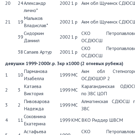
20
24
Александр
2002
1 р
Акм обл Щучинск СДЮС
лично*
Малыков
21
19
2002
1 р
Акм обл Щучинск СДЮС
Владислав*
Сидоркин
СКО Петропавловс
39
2002
1 р
Даниил
ОСДЮСШ
СКО Петропавловс
38
Сапаев Артур
2001
1 р
ОСДЮСШ
девушки 1999-2000г.р. 3кр х1000 (2 огневых рубежа)
Парманова
Акм обл Степногор
1
10
1999
МС
Изабелла
ОСДЮШОР 2
Катаева
Карагандинская ОДЮ
2
3
1999
МС
Виктория
по ЗВС ЦОП
Пивоварова
Алматинская СДЮСШ 
3
2
1999
МС
Надежда
ЗВС
Соковнина
4
11
1999
КМС
ВКО Риддер ШВСМ
Екатерина
Астафьева
СКО Петропавловс