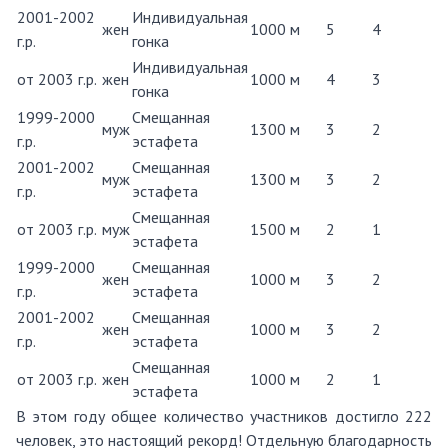
2001-2002
Индивидуальная
жен
1000 м
5
4
г.р.
гонка
Индивидуальная
от 2003 г.р.
жен
1000 м
4
3
гонка
1999-2000
Смещанная
муж
1300 м
3
2
г.р.
эстафета
2001-2002
Смещанная
муж
1300 м
3
2
г.р.
эстафета
Смещанная
от 2003 г.р.
муж
1500 м
2
1
эстафета
1999-2000
Смещанная
жен
1000 м
3
2
г.р.
эстафета
2001-2002
Смещанная
жен
1000 м
3
2
г.р.
эстафета
Смещанная
от 2003 г.р.
жен
1000 м
2
1
эстафета
В этом году общее количество участников достигло 222
человек, это настоящий рекорд! Отдельную благодарность