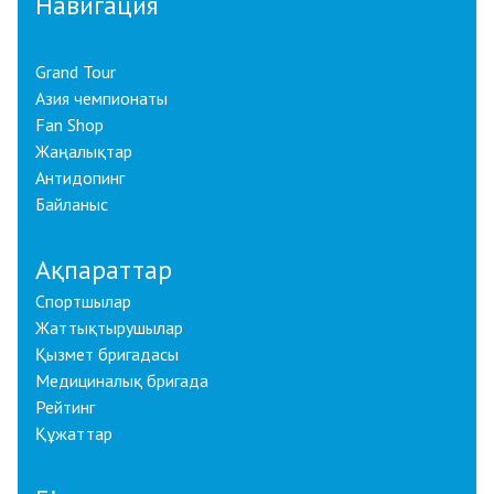
Навигация
Grand Tour
Азия чемпионаты
Fan Shop
Жаңалықтар
Антидопинг
Байланыс
Ақпараттар
Спортшылар
Жаттықтырушылар
Қызмет бригадасы
Медициналық бригада
Рейтинг
Құжаттар