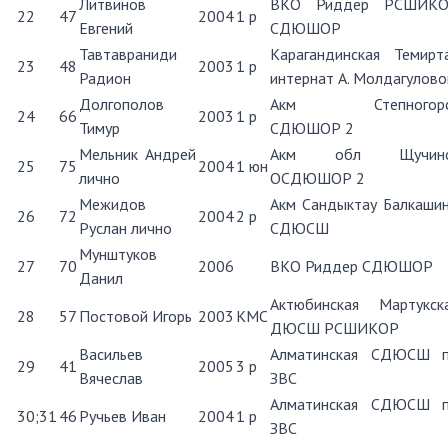
Литвинов
ВКО Риддер РСШИК
22
47
2004
1 р
Евгений
СДЮШОР
Тавтавраниди
Карагандинская Темирт
23
48
2003
1 р
Радион
интернат А. Молдагулово
Долгополов
Акм Степногорс
24
66
2003
1 р
Тимур
СДЮШОР 2
Мельник Андрей
Акм обл Щучинс
25
75
2004
1 юн
лично
ОСДЮШОР 2
Межидов
Акм Сандыктау Балкаши
26
72
2004
2 р
Руслан лично
СДЮСШ
Мунштуков
27
70
2006
ВКО Риддер СДЮШОР
Данил
Актюбинская Мартукск
28
57
Постовой Игорь
2003
КМС
ДЮСШ РСШИКОР
Васильев
Алматинская СДЮСШ 
29
41
2005
3 р
Вячеслав
ЗВС
Алматинская СДЮСШ 
30;31
46
Ручьев Иван
2004
1 р
ЗВС