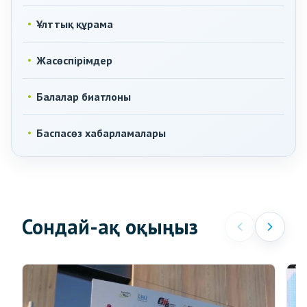
Ұлттық құрама
Жасөспірімдер
Балалар биатлоны
Баспасөз хабарламалары
Сондай-ақ оқыңыз