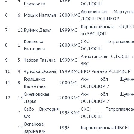
5
4
1999
Елизавета
ОСДЮСШ
Актюбинская Мартукск
6
6
Моцык Наталья
2000
КМС
ДЮСШ РСШИКОР
Карагандинская ОДЮ
7
12
Буйчик Дарья
1999
МС
по ЗВС ЦОП
Ковалева
СКО Петропавловс
8
1
2000
КМС
Екатерина
ОСДЮСШ
Алматинская СДЮСШ 
9
5
Чазова Татьяна
1999
МС
ЗВС
10
9
Чулкова Оксана
1999
КМС
ВКО Риддер РСШИКОР
Горященко
Акм обл Щучинс
11
8
2000
МС
Валентина
ОСДЮШОР 2
Синяковская
Акм обл Щучинс
12
14
2000
КМС
Дарья
ОСДЮШОР 2
Сабо Виктория
СКО Петропавловс
7
1998
КМС
в/к
ОСДЮСШ
Оспанова
13
1998
Карагандинская ШВСМ
Зарина в/к