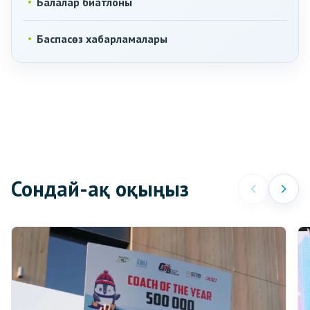
Балалар биатлоны
Баспасөз хабарламалары
Сондай-ақ оқыңыз