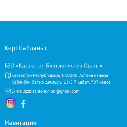
Қостанайлық бапкер биатлоннан үздік
балалар жаттықтырушысы атанды
Кері байланыс
БЗО «Қазақстан Биатлонистер Одағы»
Қазақстан Республикасы, 010000, Астана қаласы
Қабанбай батыр даңғылы 11/5 7 қабат, 707 кеңсе
E-mail:
kzbiathlonunion@gmail.com
Навигация