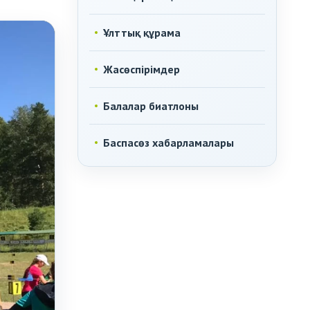
Ұлттық құрама
Жасөспірімдер
Балалар биатлоны
Баспасөз хабарламалары