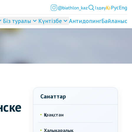
Қаз
Рус
Eng
@biathlon_kaz
Іздеу
Біз туралы
Күнтізбе
Антидопинг
Байланыс
Санаттар
нске
Қазақстан
Халықаралық