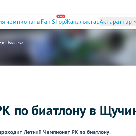
жаңа
ия чемпионаты
Fan Shop
Жаңалықтар
Ақпараттар
у в Щучинске
К по биатлону в Щучи
проходит Летний Чемпионат РК по биатлону.