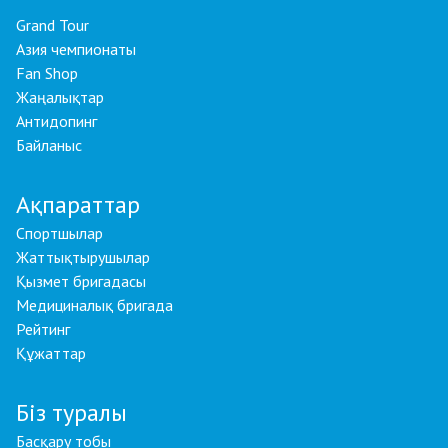
Grand Tour
Азия чемпионаты
Fan Shop
Жаңалықтар
Антидопинг
Байланыс
Ақпараттар
Спортшылар
Жаттықтырушылар
Қызмет бригадасы
Медициналық бригада
Рейтинг
Құжаттар
Біз туралы
Басқару тобы