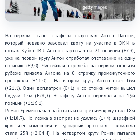
На первом этапе эстафеты стартовал Антон Пантов,
который недавно завоевал квоту на участие в ЭКМ в
гонках Кубка IBU. Антон стартовал на 21 позиции (+7,3),
уже на первом кругу Антон отработал отставание на одну
позицию (+9,0). Чистейшая стрельба на первом огневом
рубеже привела Антона на 8 строчку промежуточного
протокола (+11,0). На втором кругу Антон стал 16м
(+21,1). Один доп.патрон (0+1) и со стойки Антон вышел
будучи 15м (+28,3). Эстафету Антон передался на 19й
позиции (+1:16,1).
Роман Еремин начал работать и на третьем кругу стал 18м
(+1:18,7). Но, лежка в этот раз не удалась (1+4), штрафной
круг внес изменения в турнирный протокол – команда
стала 25й (+2:04,4). На четвертом кругу Роман пытался