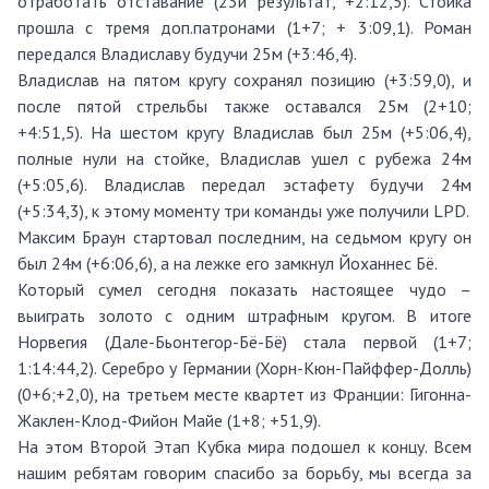
отработать отставание (23й результат, +2:12,5). Стойка
прошла с тремя доп.патронами (1+7; + 3:09,1). Роман
передался Владиславу будучи 25м (+3:46,4).
Владислав на пятом кругу сохранял позицию (+3:59,0), и
после пятой стрельбы также оставался 25м (2+10;
+4:51,5). На шестом кругу Владислав был 25м (+5:06,4),
полные нули на стойке, Владислав ушел с рубежа 24м
(+5:05,6). Владислав передал эстафету будучи 24м
(+5:34,3), к этому моменту три команды уже получили LPD.
Максим Браун стартовал последним, на седьмом кругу он
был 24м (+6:06,6), а на лежке его замкнул Йоханнес Бё.
Который сумел сегодня показать настоящее чудо –
выиграть золото с одним штрафным кругом. В итоге
Норвегия (Дале-Бьонтегор-Бё-Бё) стала первой (1+7;
1:14:44,2). Серебро у Германии (Хорн-Кюн-Пайффер-Долль)
(0+6;+2,0), на третьем месте квартет из Франции: Гигонна-
Жаклен-Клод-Фийон Майе (1+8; +51,9).
На этом Второй Этап Кубка мира подошел к концу. Всем
нашим ребятам говорим спасибо за борьбу, мы всегда за