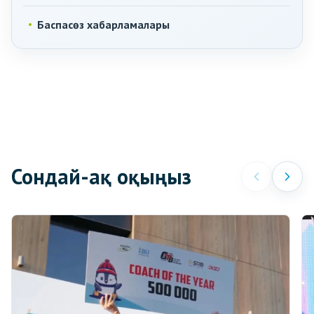
Баспасөз хабарламалары
Сондай-ақ оқыңыз