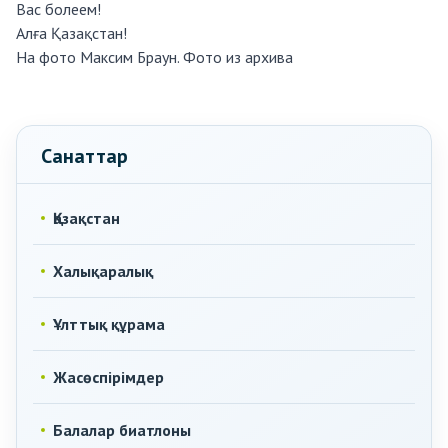
Вас болеем!
Алға Қазақстан!
На фото Максим Браун. Фото из архива
Санаттар
Қазақстан
Халықаралық
Ұлттық құрама
Жасөспірімдер
Балалар биатлоны