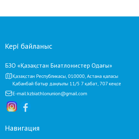
балалар жаттықтырушысы атанды
Кері байланыс
БЗО «Қазақстан Биатлонистер Одағы»
Қазақстан Республикасы, 010000, Астана қаласы
Қабанбай батыр даңғылы 11/5 7 қабат, 707 кеңсе
E-mail:
kzbiathlonunion@gmail.com
Навигация