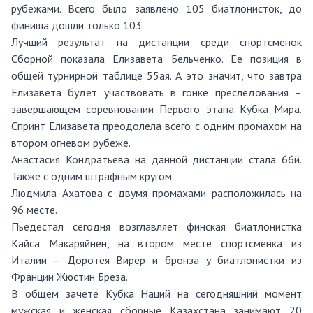
рубежами. Всего было заявлено 105 биатлонисток, до
финиша дошли только 103.
Лучший результат на дистанции среди спортсменок
Сборной показала Елизавета Бельченко. Ее позиция в
общей турнирной таблице 55ая. А это значит, что завтра
Елизавета будет участвовать в гонке преследования –
завершающем соревновании Первого этапа Кубка Мира.
Спринт Елизавета преодолела всего с одним промахом на
втором огневом рубеже.
Анастасия Кондратьева на данной дистанции стала 66й.
Также с одним штрафным кругом.
Людмила Ахатова с двумя промахами расположилась на
96 месте.
Пьедестал сегодня возглавляет финская биатлонистка
Кайса Макаряйнен, на втором месте спортсменка из
Италии – Доротея Вирер и бронза у биатлонистки из
Франции Жюстин Бреза.
В общем зачете Кубка Наций на сегодняшний момент
мужская и женская сборные Казахстана занимают 20