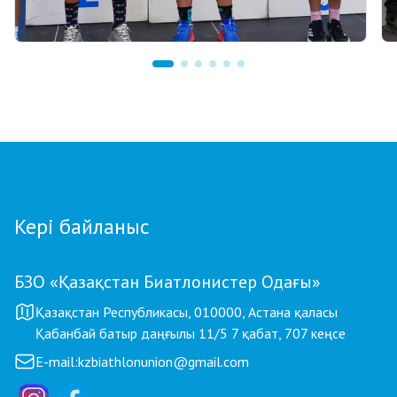
03.08.2026 17:00
ФИНАЛ: АСТАНАДА GRAND TOUR BIATHLON
ҚОРЫТЫНДЫ КЕЗЕҢІ ӨТЕДІ
Кері байланыс
БЗО «Қазақстан Биатлонистер Одағы»
Қазақстан Республикасы, 010000, Астана қаласы
Қабанбай батыр даңғылы 11/5 7 қабат, 707 кеңсе
E-mail:
kzbiathlonunion@gmail.com