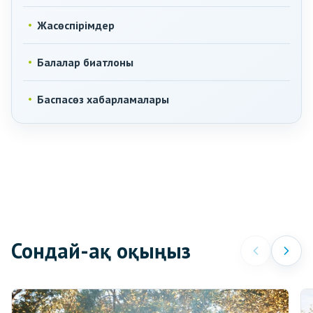
Жасөспірімдер
Балалар биатлоны
Баспасөз хабарламалары
Сондай-ақ оқыңыз