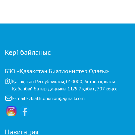
Қостанайлық бапкер биатлоннан үздік
балалар жаттықтырушысы атанды
Кері байланыс
БЗО «Қазақстан Биатлонистер Одағы»
Қазақстан Республикасы, 010000, Астана қаласы
Қабанбай батыр даңғылы 11/5 7 қабат, 707 кеңсе
E-mail:
kzbiathlonunion@gmail.com
Навигация