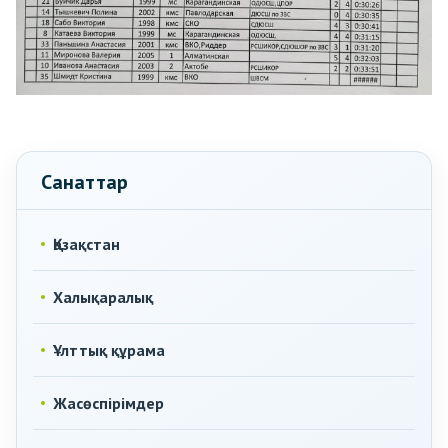
Санаттар
Қазақстан
Халықаралық
Ұлттық құрама
Жасөспірімдер