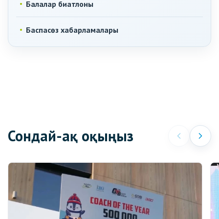
Балалар биатлоны
Баспасөз хабарламалары
Сондай-ақ оқыңыз