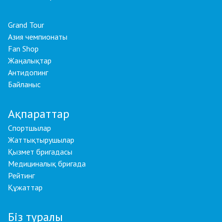
Grand Tour
Азия чемпионаты
Fan Shop
Жаңалықтар
Антидопинг
Байланыс
Ақпараттар
Спортшылар
Жаттықтырушылар
Қызмет бригадасы
Медициналық бригада
Рейтинг
Құжаттар
Біз туралы