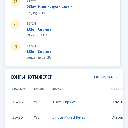
21/22
25
20km Индивидуальная г.
Beijing, CHN
23/24
29
10km Спринт
Oberhof, GER
23/24
4
10km Спринт
Lenzerheide, SUI
СОҢҒЫ НӘТИЖЕЛЕР
ТОЛЫҚ КЕСТЕ
МАУСЫМ
КУБОК
ЖАРЫС
ӨТЕТІН О
25/26
WC
10km Спринт
Oslo, NO
25/26
WC
Single Mixed Relay
Otepaa, 