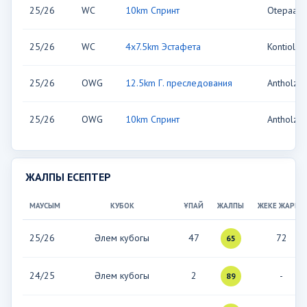
25/26
WC
10km Спринт
Otepaa, 
25/26
WC
4x7.5km Эстафета
Kontiolaht
25/26
OWG
12.5km Г. преследования
Antholz, 
25/26
OWG
10km Спринт
Antholz, 
ЖАЛПЫ ЕСЕПТЕР
МАУСЫМ
КУБОК
ҰПАЙ
ЖАЛПЫ
ЖЕКЕ ЖАРЫС
25/26
Әлем кубогы
47
72
65
24/25
Әлем кубогы
2
-
89