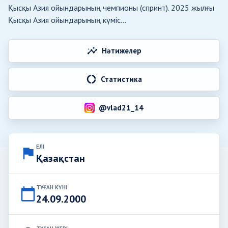
Қысқы Азия ойындарының чемпионы (спринт). 2025 жылғы
Қысқы Азия ойындарының күміс...
insights
Нәтижелер
donut_large
Статистика
@vlad21_14
ЕЛІ
flag
Қазақстан
ТУҒАН КҮНІ
calendar_today
24.09.2000