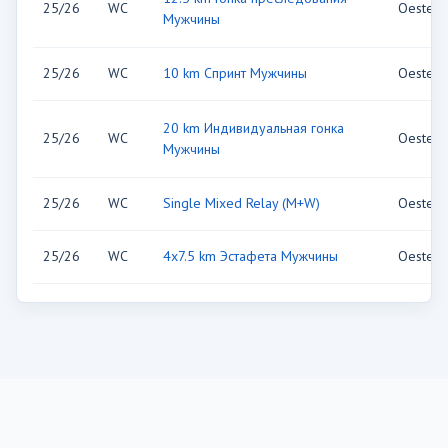
25/26
WC
Oesters
Мужчины
25/26
WC
10 km Спринт Мужчины
Oesters
20 km Индивидуальная гонка
25/26
WC
Oesters
Мужчины
25/26
WC
Single Mixed Relay (M+W)
Oesters
25/26
WC
4x7.5 km Эстафета Мужчины
Oesters