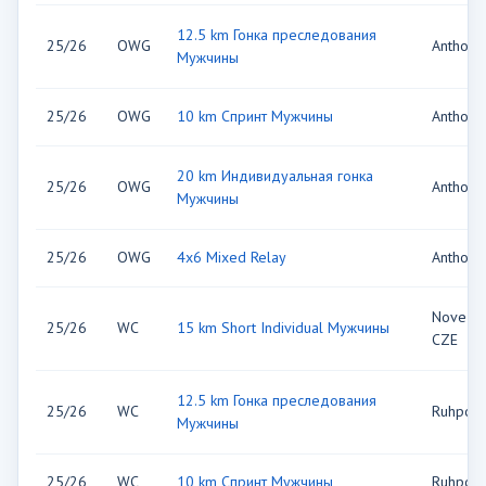
12.5 km Гонка преследования
25/26
OWG
Antholz,
Мужчины
25/26
OWG
10 km Спринт Мужчины
Antholz,
20 km Индивидуальная гонка
25/26
OWG
Antholz,
Мужчины
25/26
OWG
4x6 Mixed Relay
Antholz,
Nove Me
25/26
WC
15 km Short Individual Мужчины
CZE
12.5 km Гонка преследования
25/26
WC
Ruhpold
Мужчины
25/26
WC
10 km Спринт Мужчины
Ruhpold