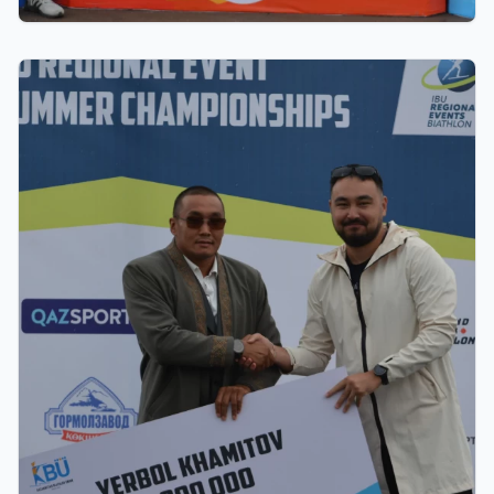
22.07.2026 22:00
Щучинскіде биатлоннан жазғы Азия
чемпионаты аяқталды: Қазақстан
құрамасында - 27 медаль