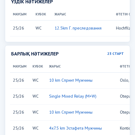
ҮЗДІК НӘТИЖЕЛЕР
МАУСЫМ
КУБОК
ЖАРЫС
ӨТЕТІН ОР
25/26
WC
12.5km Г. преследования
Hochfilze
БАРЛЫҚ НӘТИЖЕЛЕР
23 СТАРТ
МАУСЫМ
КУБОК
ЖАРЫС
ӨТЕТІН 
25/26
WC
10 km Спринт Мужчины
Oslo, N
25/26
WC
Single Mixed Relay (M+W)
Otepaa,
25/26
WC
10 km Спринт Мужчины
Otepaa,
25/26
WC
4x7.5 km Эстафета Мужчины
Kontiolah