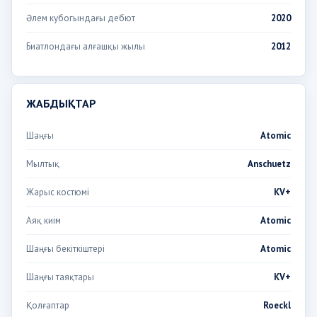
Әлем кубогындағы дебют
2020
Биатлондағы алғашқы жылы
2012
ЖАБДЫҚТАР
Шаңғы
Atomic
Мылтық
Anschuetz
Жарыс костюмі
KV+
Аяқ киім
Atomic
Шаңғы бекіткіштері
Atomic
Шаңғы таяқтары
KV+
Қолғаптар
Roeckl