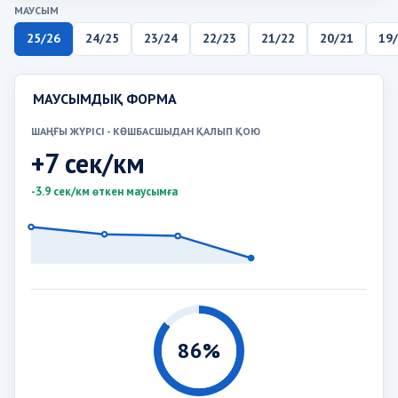
МАУСЫМ
25/26
24/25
23/24
22/23
21/22
20/21
19
МАУСЫМДЫҚ ФОРМА
ШАҢҒЫ ЖҮРІСІ - КӨШБАСШЫДАН ҚАЛЫП ҚОЮ
+7 сек/км
-3.9 сек/км өткен маусымға
86%