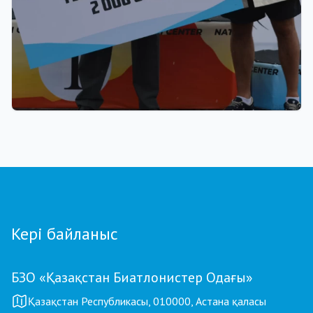
22.07.2026 17:00
Қазақстан биатлоншылар одағы паралимпиада
чемпионы Ербол Хамитов пен оның
бапкерлерін ақшалай сертификатпен
марапаттады
Кері байланыс
БЗО «Қазақстан Биатлонистер Одағы»
Қазақстан Республикасы, 010000, Астана қаласы