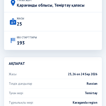
ТУҒАН ЖЕРІ
place
Қарағанды облысы, Теміртау қаласы
ЖАСЫ
badge
25
IBU СТАРТТАРЫ
sports_score
193
АҚПАРАТ
Жасы
25, 26 on 24 Sep 2026
Тілдік дағдылар
Russian
Туған жері
Temirtay
Тұрғылықты жері
Karaganda region