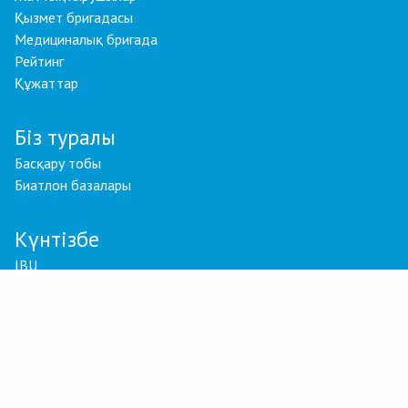
Қызмет бригадасы
Медициналық бригада
Рейтинг
Құжаттар
Біз туралы
Басқару тобы
Биатлон базалары
Күнтізбе
IBU
Қазақстан
© 2026 Барлық құқықтар қорғалған
Құпиялылық саясаты
Қоғамдық ұсыныс