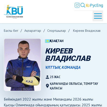
Қаз
Рус
Eng
Басты бет
Ақпараттар
Спортшылар
Киреев Владислав
ҚАЗАҚСТАН
КИРЕЕВ
ВЛАДИСЛАВ
ҰЛТТЫҚ КОМАНДА
person
25 ЖАС
ҚАРАҒАНДЫ ОБЛЫСЫ, ТЕМІРТАУ
location_on
ҚАЛАСЫ
Бейжіңдегі 2022 жылғы және Миландағы 2026 жылғы
Қысқы Олимпиада ойындарының қатысушысы. 2025 жылғы