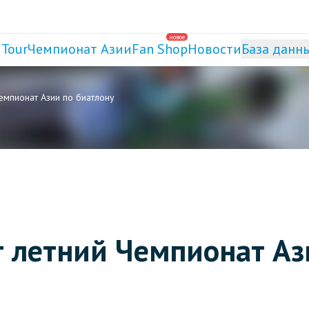
новое
 Tour
Чемпионат Азии
Fan Shop
Новости
База данн
емпионат Азии по биатлону
т летний Чемпионат Аз