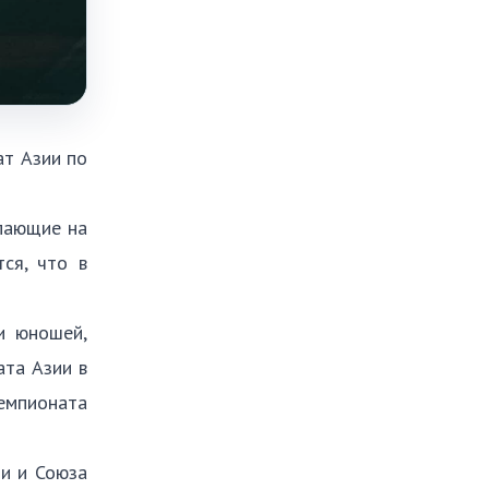
ат Азии по
упающие на
ся, что в
и юношей,
ата Азии в
емпионата
и и Союза