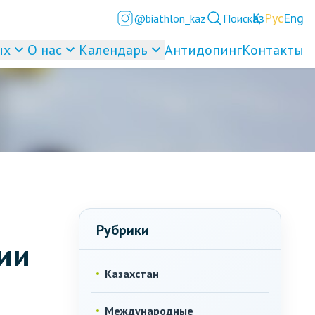
Қаз
Рус
Eng
@biathlon_kaz
Поиск
ых
О нас
Календарь
Антидопинг
Контакты
Рубрики
ии
Казахстан
Международные