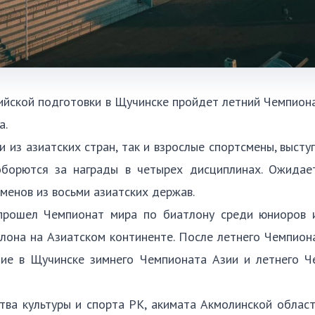
пийской подготовки в Щучинске пройдет летний Чемпион
а.
 из азиатских стран, так и взрослые спортсмены, выст
оборются за награды в четырех дисциплинах. Ожидает
менов из восьми азиатских держав.
прошел Чемпионат мира по биатлону среди юниоров 
лона на Азиатском континенте. После летнего Чемпион
ние в Щучинске зимнего Чемпионата Азии и летнего Ч
ва культуры и спорта РК, акимата Акмолинской област