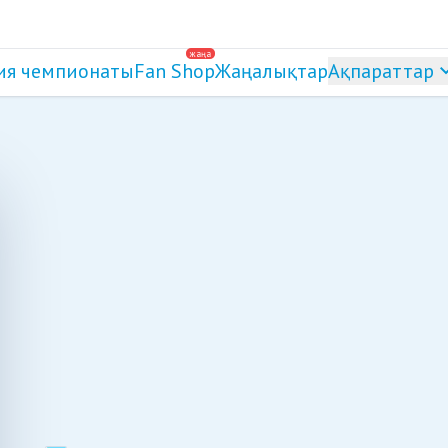
жаңа
ия чемпионаты
Fan Shop
Жаңалықтар
Ақпараттар
л