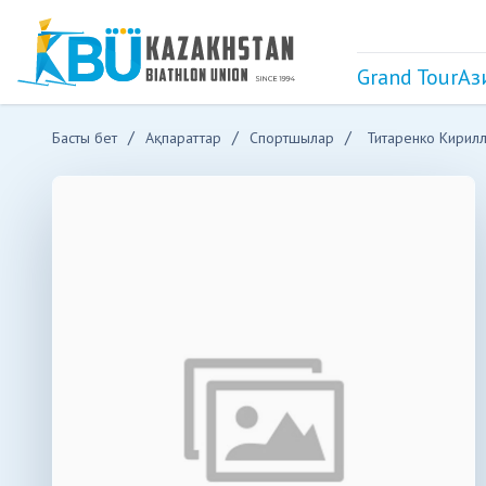
Grand Tour
Аз
Басты бет
Ақпараттар
Спортшылар
Титаренко Кирил