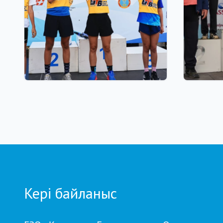
03.08.2026 17:00
01.08.2026
ФИНАЛ: АСТАНАДА GRAND
Grand T
TOUR BIATHLON ҚОРЫТЫНДЫ
Петропа
КЕЗЕҢІ ӨТЕДІ
кезеңд
бойынш
Кері байланыс