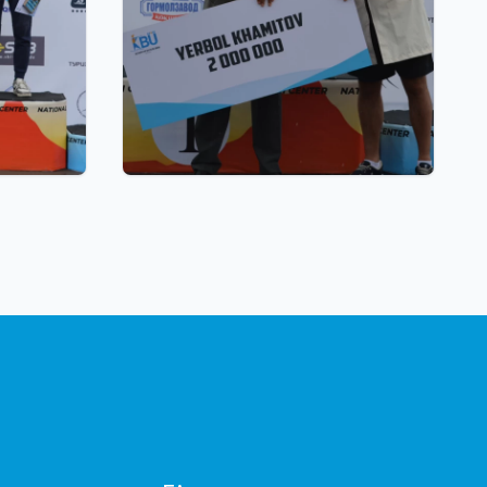
22.07.2026 17:00
н жазғы
Қазақстан биатлоншылар
алды:
одағы паралимпиада
 - 27
чемпионы Ербол Хамитов пен
оның бапкерлерін ақшалай
сертификатпен марапаттады