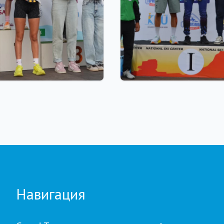
 18:00
22.07.2026 22:00
our Biathlon:
Щучинскіде биатлонна
влдағы бесінші
Азия чемпионаты аяқт
е қатысушылар саны
Қазақстан құрамасында
а рекорд тіркелді
медаль
Навигация