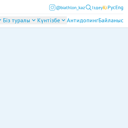
Қаз
Рус
Eng
@biathlon_kaz
Іздеу
Біз туралы
Күнтізбе
Антидопинг
Байланыс