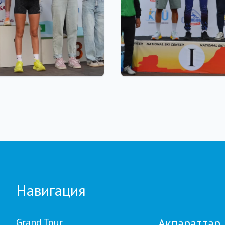
 18:00
22.07.2026 22:00
our Biathlon:
Щучинскіде биатлонна
влдағы бесінші
Азия чемпионаты аяқт
е қатысушылар саны
Қазақстан құрамасында
а рекорд тіркелді
медаль
Навигация
Ақпараттар
Grand Tour