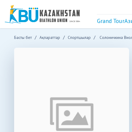
Grand Tour
Аз
Басты бет
Ақпараттар
Спортшылар
Солоничкина Вио