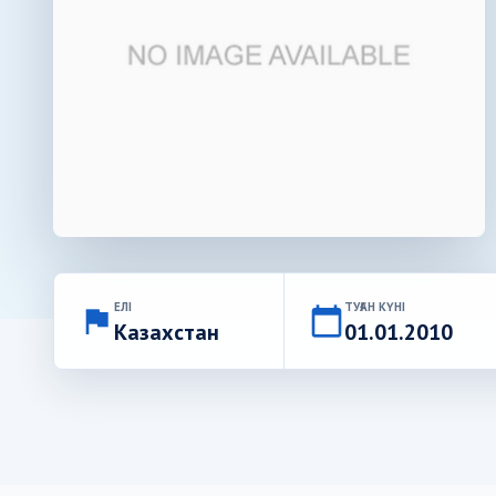
ЕЛІ
ТУҒАН КҮНІ
flag
calendar_today
Казахстан
01.01.2010