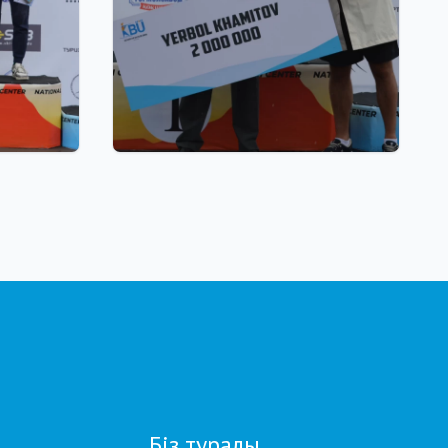
22.07.2026 17:00
н жазғы
Қазақстан биатлоншылар
алды:
одағы паралимпиада
 - 27
чемпионы Ербол Хамитов пен
оның бапкерлерін ақшалай
сертификатпен марапаттады
Біз туралы