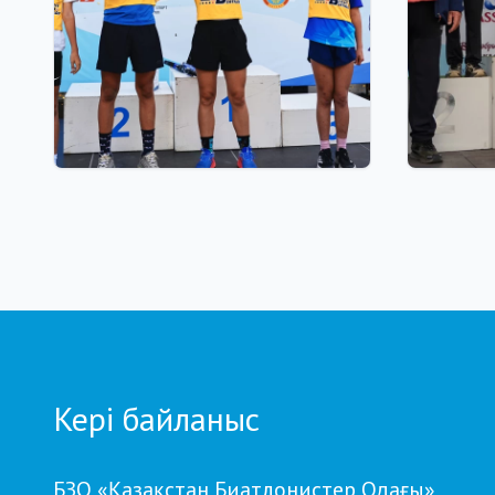
03.08.2026 17:00
01.08.2026
ФИНАЛ: АСТАНАДА GRAND
Grand T
TOUR BIATHLON ҚОРЫТЫНДЫ
Петропа
КЕЗЕҢІ ӨТЕДІ
кезеңд
бойынш
Кері байланыс
БЗО «Қазақстан Биатлонистер Одағы»