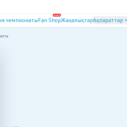
жаңа
ия чемпионаты
Fan Shop
Жаңалықтар
Ақпараттар
летта