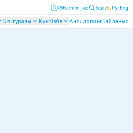
Қаз
Рус
Eng
@biathlon_kaz
Іздеу
Біз туралы
Күнтізбе
Антидопинг
Байланыс