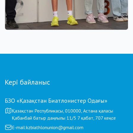
01.08.2026 18:00
Grand Tour Biathlon: Петропавлдағы бесінші
кезеңде қатысушылар саны бойынша рекорд
тіркелді
Кері байланыс
БЗО «Қазақстан Биатлонистер Одағы»
Қазақстан Республикасы, 010000, Астана қаласы
Қабанбай батыр даңғылы 11/5 7 қабат, 707 кеңсе
E-mail:
kzbiathlonunion@gmail.com