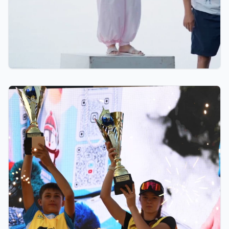
07.08.2026 12:00
Қостанайлық бапкер биатлоннан үздік балалар
жаттықтырушысы атанды