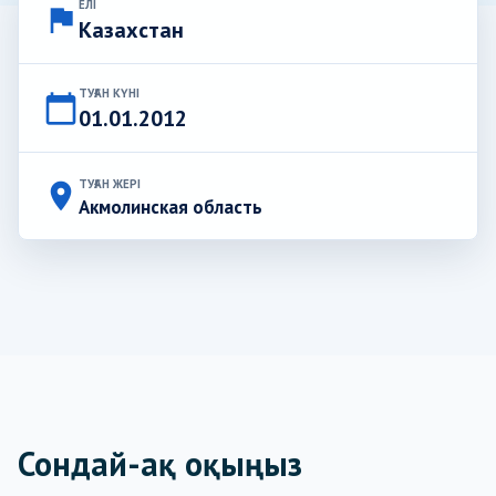
ЕЛІ
flag
Казахстан
ТУҒАН КҮНІ
calendar_today
01.01.2012
ТУҒАН ЖЕРІ
place
Акмолинская область
Сондай-ақ оқыңыз