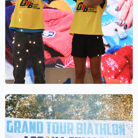
06.08.2026 23:00
GRAND TOUR BIATHLON финалы Астанада
қалай өтті: 10 миллион теңгелік жүлде қоры,
Ербол Хамитовтың сыйақысы және хрустальді
кубоктар