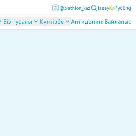
Қаз
Рус
Eng
@biathlon_kaz
Іздеу
Біз туралы
Күнтізбе
Антидопинг
Байланыс