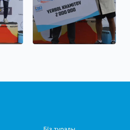
22.07.2026 17:00
н жазғы
Қазақстан биатлоншылар
алды:
одағы паралимпиада
 - 27
чемпионы Ербол Хамитов пен
оның бапкерлерін ақшалай
сертификатпен марапаттады
Біз туралы