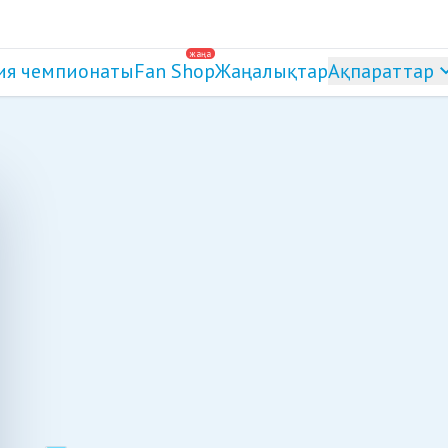
жаңа
ия чемпионаты
Fan Shop
Жаңалықтар
Ақпараттар