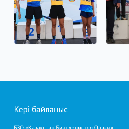
03.08.2026 17:00
01.08.2026
ФИНАЛ: АСТАНАДА GRAND
Grand T
TOUR BIATHLON ҚОРЫТЫНДЫ
Петропа
КЕЗЕҢІ ӨТЕДІ
кезеңд
бойынш
Кері байланыс
БЗО «Қазақстан Биатлонистер Одағы»