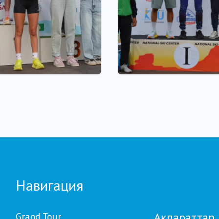
 18:00
22.07.2026 22:00
our Biathlon:
Щучинскіде биатлонна
влдағы бесінші
Азия чемпионаты аяқт
е қатысушылар саны
Қазақстан құрамасында
а рекорд тіркелді
медаль
Навигация
Ақпараттар
Grand Tour