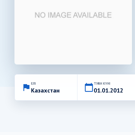
ЕЛІ
ТУҒАН КҮНІ
flag
calendar_today
Казахстан
01.01.2012