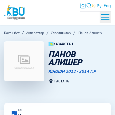
Қаз
Рус
Eng
Басты бет
Ақпараттар
Спортшылар
Панов Алишер
КАЗАХСТАН
ПАНОВ
АЛИШЕР
ЮНОШИ 2012 - 2014 Г.Р
location_on
Г.АСТАНА
ЕЛІ
flag