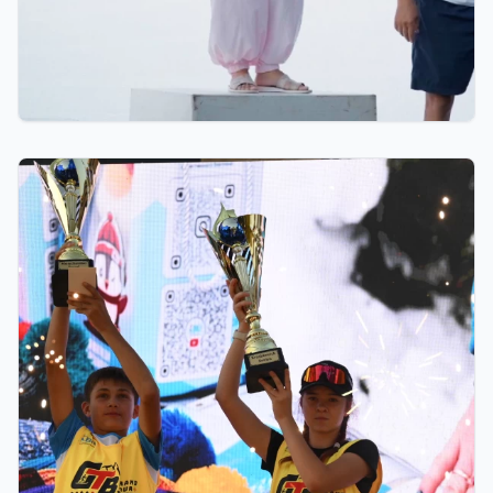
07.08.2026 12:00
Қостанайлық бапкер биатлоннан үздік балалар
жаттықтырушысы атанды