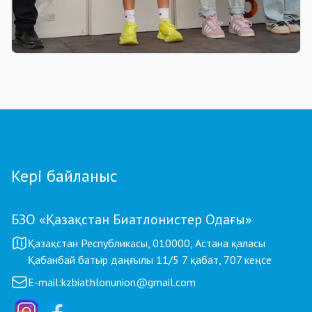
01.08.2026 18:00
Grand Tour Biathlon: Петропавлдағы бесінші
кезеңде қатысушылар саны бойынша рекорд
тіркелді
Кері байланыс
БЗО «Қазақстан Биатлонистер Одағы»
Қазақстан Республикасы, 010000, Астана қаласы
Қабанбай батыр даңғылы 11/5 7 қабат, 707 кеңсе
E-mail:
kzbiathlonunion@gmail.com