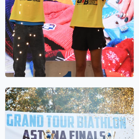
06.08.2026 23:00
GRAND TOUR BIATHLON финалы Астанада
қалай өтті: 10 миллион теңгелік жүлде қоры,
Ербол Хамитовтың сыйақысы және хрустальді
кубоктар