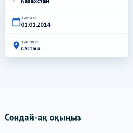
Казахстан
ТУҒАН КҮНІ
calendar_today
01.01.2014
ТУҒАН ЖЕРІ
place
г.Астана
Сондай-ақ оқыңыз