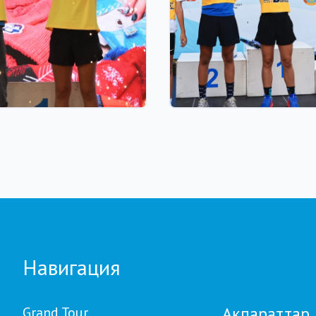
 23:00
03.08.2026 17:00
TOUR BIATHLON
ФИНАЛ: АСТАНАДА GR
Астанада қалай өтті:
TOUR BIATHLON ҚОР
ион теңгелік жүлде
КЕЗЕҢІ ӨТЕДІ
Ербол Хамитовтың
сы және хрустальді
ар
Навигация
Ақпараттар
Grand Tour