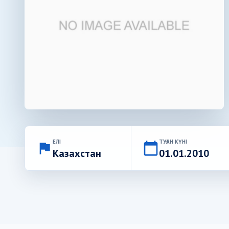
ЕЛІ
ТУҒАН КҮНІ
flag
calendar_today
Казахстан
01.01.2010