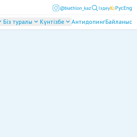
Қаз
Рус
Eng
@biathlon_kaz
Іздеу
Біз туралы
Күнтізбе
Антидопинг
Байланыс