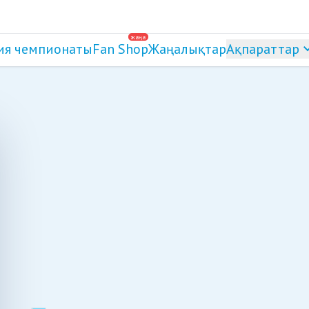
жаңа
ия чемпионаты
Fan Shop
Жаңалықтар
Ақпараттар