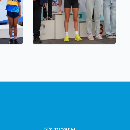
01.08.2026 18:00
AND
Grand Tour Biathlon:
ЫТЫНДЫ
Петропавлдағы бесінші
кезеңде қатысушылар саны
бойынша рекорд тіркелді
Біз туралы