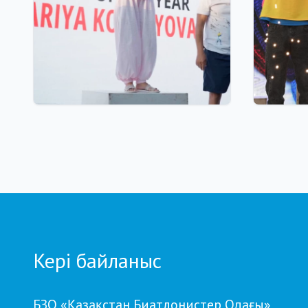
22 сағат бұрын
06.08.2026
Қостанайлық бапкер
GRAND 
биатлоннан үздік балалар
финалы 
жаттықтырушысы атанды
10 милл
қоры, 
сыйақы
кубокт
Кері байланыс
БЗО «Қазақстан Биатлонистер Одағы»