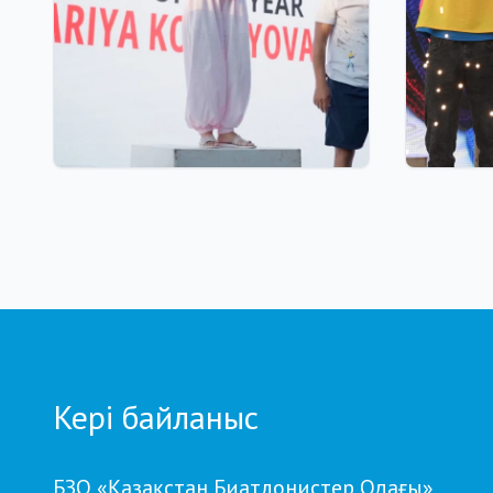
18 сағат бұрын
06.08.2026
Қостанайлық бапкер
GRAND 
биатлоннан үздік балалар
финалы 
жаттықтырушысы атанды
10 милл
қоры, 
сыйақы
кубокт
Кері байланыс
БЗО «Қазақстан Биатлонистер Одағы»