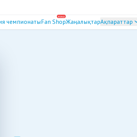
жаңа
ия чемпионаты
Fan Shop
Жаңалықтар
Ақпараттар