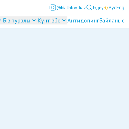
Қаз
Рус
Eng
@biathlon_kaz
Іздеу
Біз туралы
Күнтізбе
Антидопинг
Байланыс