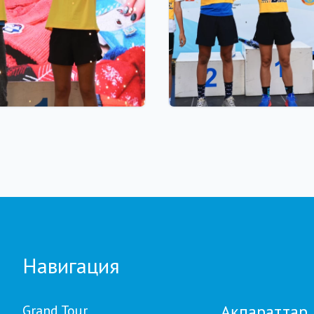
 23:00
03.08.2026 17:00
TOUR BIATHLON
ФИНАЛ: АСТАНАДА GR
Астанада қалай өтті:
TOUR BIATHLON ҚОР
ион теңгелік жүлде
КЕЗЕҢІ ӨТЕДІ
Ербол Хамитовтың
сы және хрустальді
ар
Навигация
Ақпараттар
Grand Tour