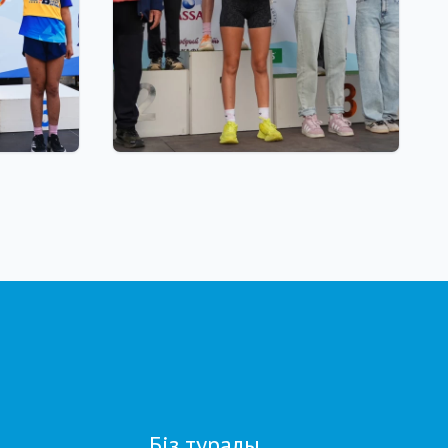
01.08.2026 18:00
AND
Grand Tour Biathlon:
ЫТЫНДЫ
Петропавлдағы бесінші
кезеңде қатысушылар саны
бойынша рекорд тіркелді
Біз туралы