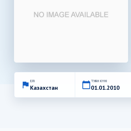
ЕЛІ
ТУҒАН КҮНІ
flag
calendar_today
Казахстан
01.01.2010