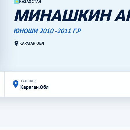
КАЗАХСТАН
МИНАШКИН А
ЮНОШИ 2010 -2011 Г.Р
location_on
КАРАГАН.ОБЛ
ТУҒАН ЖЕРІ
place
Караган.Обл