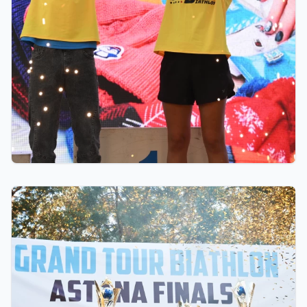
06.08.2026 23:00
GRAND TOUR BIATHLON финалы Астанада
қалай өтті: 10 миллион теңгелік жүлде қоры,
Ербол Хамитовтың сыйақысы және хрустальді
кубоктар