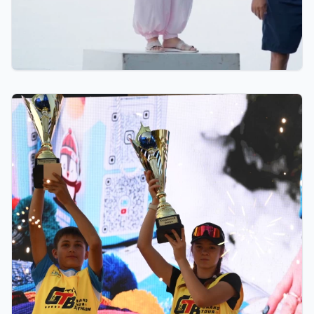
07.08.2026 12:00
Қостанайлық бапкер биатлоннан үздік балалар
жаттықтырушысы атанды