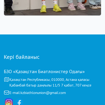
01.08.2026 18:00
Grand Tour Biathlon: Петропавлдағы бесінші
кезеңде қатысушылар саны бойынша рекорд
тіркелді
Кері байланыс
БЗО «Қазақстан Биатлонистер Одағы»
Қазақстан Республикасы, 010000, Астана қаласы
Қабанбай батыр даңғылы 11/5 7 қабат, 707 кеңсе
E-mail:
kzbiathlonunion@gmail.com