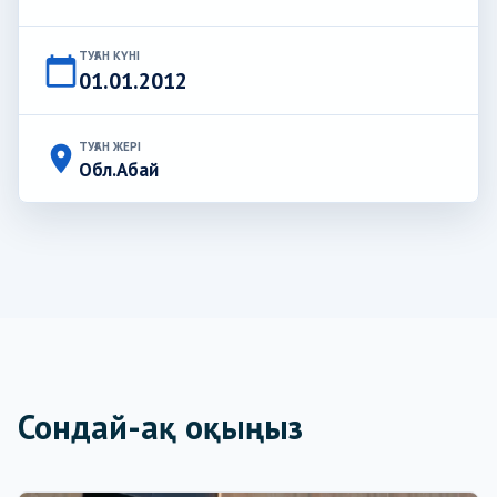
ТУҒАН КҮНІ
calendar_today
01.01.2012
ТУҒАН ЖЕРІ
place
Обл.Абай
Сондай-ақ оқыңыз