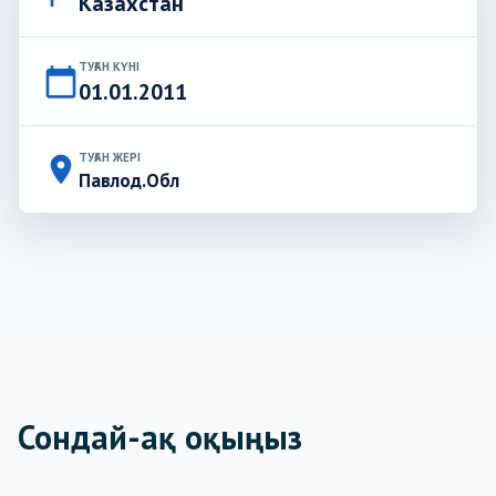
Казахстан
ТУҒАН КҮНІ
calendar_today
01.01.2011
ТУҒАН ЖЕРІ
place
Павлод.Обл
Сондай-ақ оқыңыз