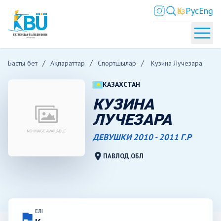
Қаз
Рус
Eng
Басты бет
Ақпараттар
Спортшылар
Кузина Лучезара
КАЗАХСТАН
КУЗИНА
ЛУЧЕЗАРА
ДЕВУШКИ 2010 - 2011 Г.Р
location_on
ПАВЛОД.ОБЛ
ЕЛІ
flag