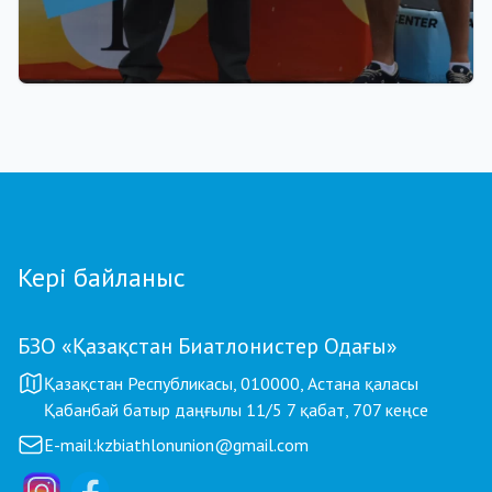
22.07.2026 17:00
Қазақстан биатлоншылар одағы паралимпиада
чемпионы Ербол Хамитов пен оның
бапкерлерін ақшалай сертификатпен
марапаттады
Кері байланыс
БЗО «Қазақстан Биатлонистер Одағы»
Қазақстан Республикасы, 010000, Астана қаласы
Қабанбай батыр даңғылы 11/5 7 қабат, 707 кеңсе
E-mail:
kzbiathlonunion@gmail.com