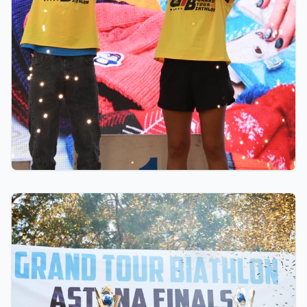
06.08.2026 23:00
GRAND TOUR BIATHLON финалы Астанада
қалай өтті: 10 миллион теңгелік жүлде қоры,
Ербол Хамитовтың сыйақысы және хрустальді
кубоктар