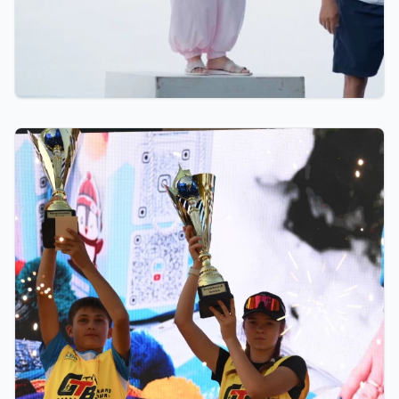
07.08.2026 12:00
Қостанайлық бапкер биатлоннан үздік балалар
жаттықтырушысы атанды