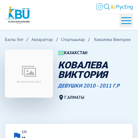
Қаз
Рус
Eng
Басты бет
Ақпараттар
Спортшылар
Ковалева Виктория
КАЗАХСТАН
КОВАЛЕВА
ВИКТОРИЯ
ДЕВУШКИ 2010 - 2011 Г.Р
location_on
Г.АЛМАТЫ
ЕЛІ
flag