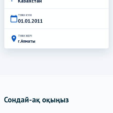
Казахстан
ТУҒАН КҮНІ
calendar_today
01.01.2011
ТУҒАН ЖЕРІ
place
г.Алматы
Сондай-ақ оқыңыз