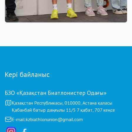
01.08.2026 18:00
Grand Tour Biathlon: Петропавлдағы бесінші
кезеңде қатысушылар саны бойынша рекорд
тіркелді
Кері байланыс
БЗО «Қазақстан Биатлонистер Одағы»
Қазақстан Республикасы, 010000, Астана қаласы
Қабанбай батыр даңғылы 11/5 7 қабат, 707 кеңсе
E-mail:
kzbiathlonunion@gmail.com