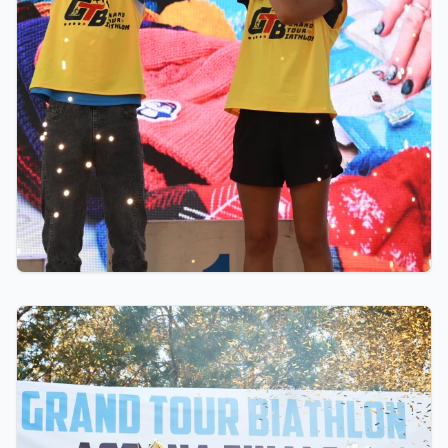
06.08.2026 23:00
GRAND TOUR BIATHLON финалы Астанада
қалай өтті: 10 миллион теңгелік жүлде қоры,
Ербол Хамитовтың сыйақысы және хрустальді
кубоктар