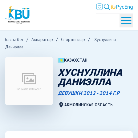
Қаз
Рус
Eng
Басты бет
Ақпараттар
Спортшылар
Хуснуллина
Даниэлла
КАЗАХСТАН
ХУСНУЛЛИНА
ДАНИЭЛЛА
ДЕВУШКИ 2012 - 2014 Г.Р
location_on
АКМОЛИНСКАЯ ОБЛАСТЬ