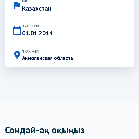
ЕЛІ
flag
Казахстан
ТУҒАН КҮНІ
calendar_today
01.01.2014
ТУҒАН ЖЕРІ
place
Акмолинская область
Сондай-ақ оқыңыз