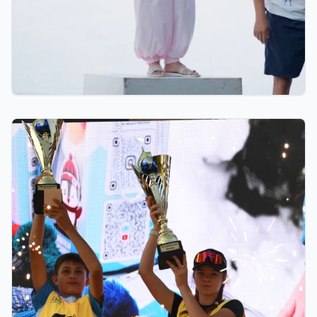
07.08.2026 12:00
Қостанайлық бапкер биатлоннан үздік балалар
жаттықтырушысы атанды