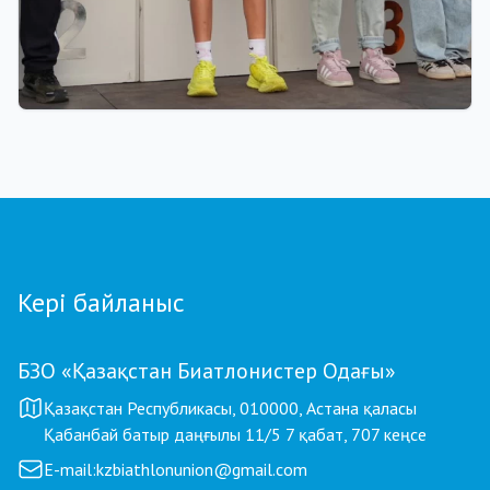
01.08.2026 18:00
Grand Tour Biathlon: Петропавлдағы бесінші
кезеңде қатысушылар саны бойынша рекорд
тіркелді
Кері байланыс
БЗО «Қазақстан Биатлонистер Одағы»
Қазақстан Республикасы, 010000, Астана қаласы
Қабанбай батыр даңғылы 11/5 7 қабат, 707 кеңсе
E-mail:
kzbiathlonunion@gmail.com