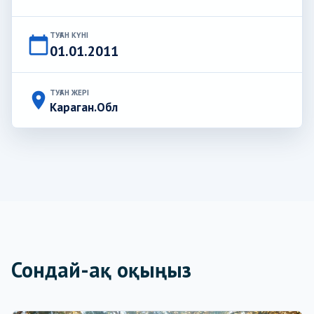
ТУҒАН КҮНІ
calendar_today
01.01.2011
ТУҒАН ЖЕРІ
place
Караган.Обл
Сондай-ақ оқыңыз