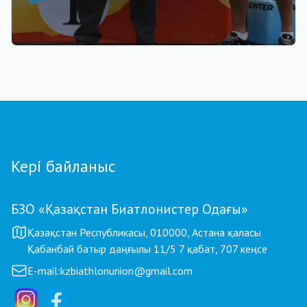
22.07.2026 17:00
Қазақстан биатлоншылар одағы паралимпиада
чемпионы Ербол Хамитов пен оның
бапкерлерін ақшалай сертификатпен
марапаттады
Кері байланыс
БЗО «Қазақстан Биатлонистер Одағы»
Қазақстан Республикасы, 010000, Астана қаласы
Қабанбай батыр даңғылы 11/5 7 қабат, 707 кеңсе
E-mail:
kzbiathlonunion@gmail.com