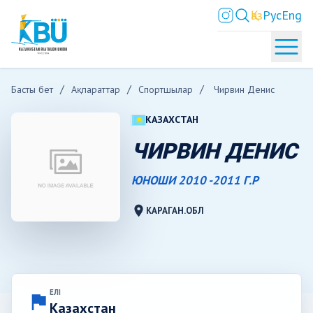
Қаз
Рус
Eng
Басты бет
Ақпараттар
Спортшылар
Чирвин Денис
КАЗАХСТАН
ЧИРВИН ДЕНИС
ЮНОШИ 2010 -2011 Г.Р
location_on
КАРАГАН.ОБЛ
ЕЛІ
flag
Казахстан