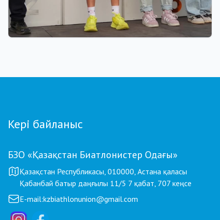
01.08.2026 18:00
Grand Tour Biathlon: Петропавлдағы бесінші
кезеңде қатысушылар саны бойынша рекорд
тіркелді
Кері байланыс
БЗО «Қазақстан Биатлонистер Одағы»
Қазақстан Республикасы, 010000, Астана қаласы
Қабанбай батыр даңғылы 11/5 7 қабат, 707 кеңсе
E-mail:
kzbiathlonunion@gmail.com