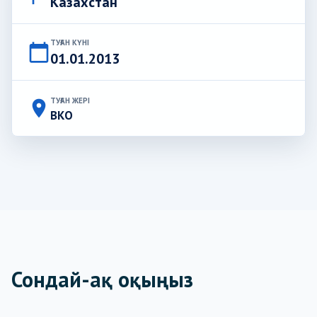
Казахстан
ТУҒАН КҮНІ
calendar_today
01.01.2013
ТУҒАН ЖЕРІ
place
ВКО
Сондай-ақ оқыңыз