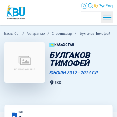
Қаз
Рус
Eng
Басты бет
Ақпараттар
Спортшылар
Булгаков Тимофей
КАЗАХСТАН
БУЛГАКОВ
ТИМОФЕЙ
ЮНОШИ 2012 - 2014 Г.Р
location_on
ВКО
ЕЛІ
flag