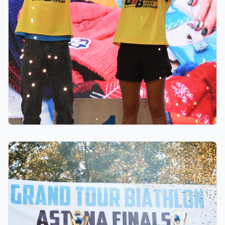
06.08.2026 23:00
GRAND TOUR BIATHLON финалы Астанада
қалай өтті: 10 миллион теңгелік жүлде қоры,
Ербол Хамитовтың сыйақысы және хрустальді
кубоктар