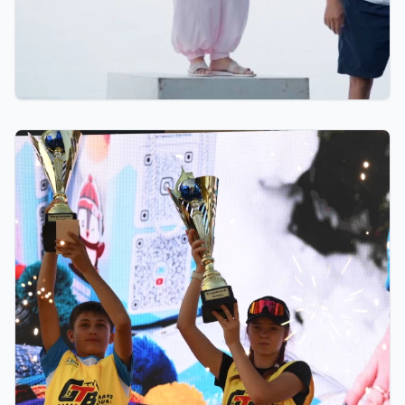
07.08.2026 12:00
Қостанайлық бапкер биатлоннан үздік балалар
жаттықтырушысы атанды