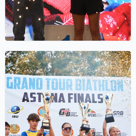
18 сағат бұрын
GRAND TOUR BIATHLON финалы Астанада
қалай өтті: 10 миллион теңгелік жүлде қоры,
Ербол Хамитовтың сыйақысы және хрустальді
кубоктар