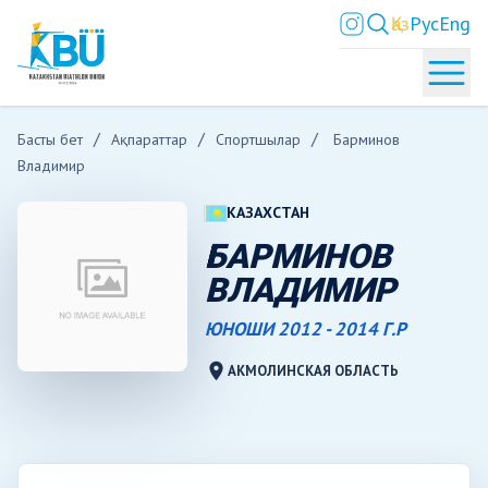
Қаз
Рус
Eng
Басты бет
Ақпараттар
Спортшылар
Барминов
Владимир
КАЗАХСТАН
БАРМИНОВ
ВЛАДИМИР
ЮНОШИ 2012 - 2014 Г.Р
location_on
АКМОЛИНСКАЯ ОБЛАСТЬ