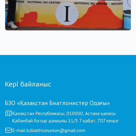
22.07.2026 22:00
Щучинскіде биатлоннан жазғы Азия
чемпионаты аяқталды: Қазақстан
құрамасында - 27 медаль
Кері байланыс
БЗО «Қазақстан Биатлонистер Одағы»
Қазақстан Республикасы, 010000, Астана қаласы
Қабанбай батыр даңғылы 11/5 7 қабат, 707 кеңсе
E-mail:
kzbiathlonunion@gmail.com