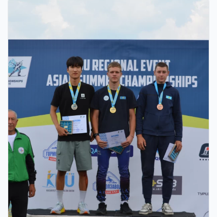
Grand Tour Biathlon: Петропавлдағы бесінші
кезеңде қатысушылар саны бойынша рекорд
тіркелді