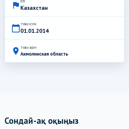
ЕЛІ
flag
Казахстан
ТУҒАН КҮНІ
calendar_today
01.01.2014
ТУҒАН ЖЕРІ
place
Акмолинская область
Сондай-ақ оқыңыз