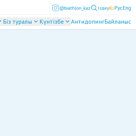
Қаз
Рус
Eng
@biathlon_kaz
Іздеу
Біз туралы
Күнтізбе
Антидопинг
Байланыс