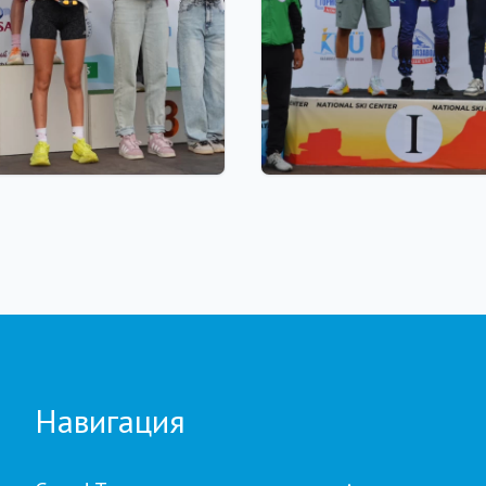
 18:00
22.07.2026 22:00
our Biathlon:
Щучинскіде биатлонна
влдағы бесінші
Азия чемпионаты аяқт
е қатысушылар саны
Қазақстан құрамасында
а рекорд тіркелді
медаль
Навигация