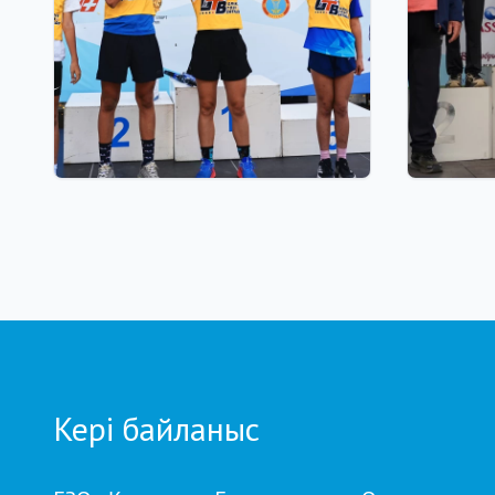
03.08.2026 17:00
01.08.2026
ФИНАЛ: АСТАНАДА GRAND
Grand T
TOUR BIATHLON ҚОРЫТЫНДЫ
Петропа
КЕЗЕҢІ ӨТЕДІ
кезеңд
бойынш
Кері байланыс