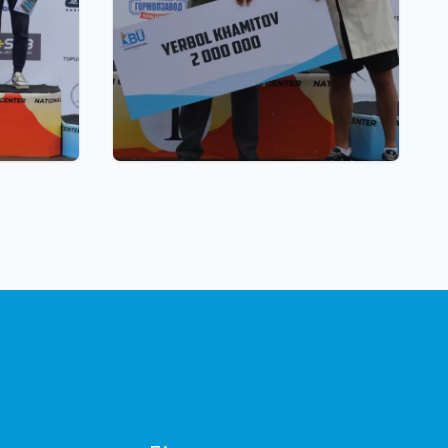
22.07.2026 17:00
н жазғы
Қазақстан биатлоншылар
алды:
одағы паралимпиада
 - 27
чемпионы Ербол Хамитов пен
оның бапкерлерін ақшалай
сертификатпен марапаттады