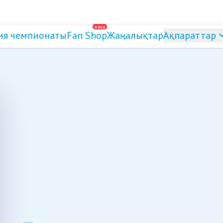
жаңа
ия чемпионаты
Fan Shop
Жаңалықтар
Ақпараттар