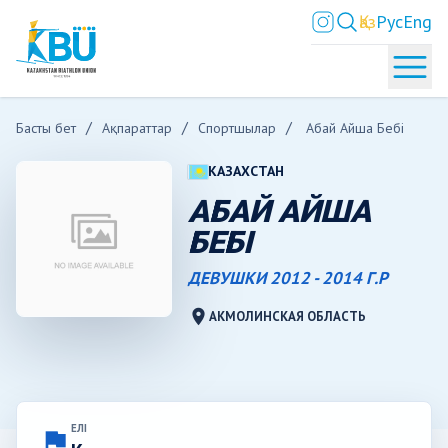
Қаз
Рус
Eng
Басты бет
Ақпараттар
Спортшылар
Абай Айша Бебі
КАЗАХСТАН
АБАЙ АЙША
БЕБІ
ДЕВУШКИ 2012 - 2014 Г.Р
location_on
АКМОЛИНСКАЯ ОБЛАСТЬ
ЕЛІ
flag