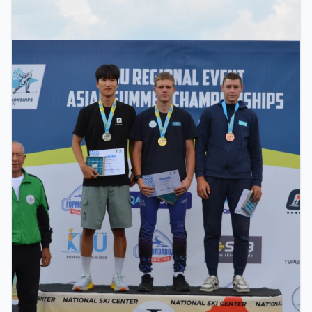
кезеңде қатысушылар саны бойынша рекорд
тіркелді