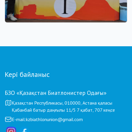
22.07.2026 22:00
Щучинскіде биатлоннан жазғы Азия
чемпионаты аяқталды: Қазақстан
құрамасында - 27 медаль
Кері байланыс
БЗО «Қазақстан Биатлонистер Одағы»
Қазақстан Республикасы, 010000, Астана қаласы
Қабанбай батыр даңғылы 11/5 7 қабат, 707 кеңсе
E-mail:
kzbiathlonunion@gmail.com