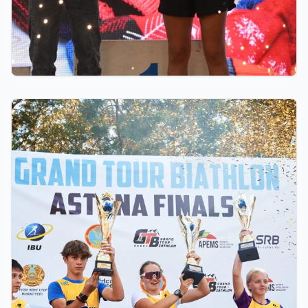
18 сағат бұрын
GRAND TOUR BIATHLON финалы Астанада
қалай өтті: 10 миллион теңгелік жүлде қоры,
Ербол Хамитовтың сыйақысы және хрустальді
кубоктар